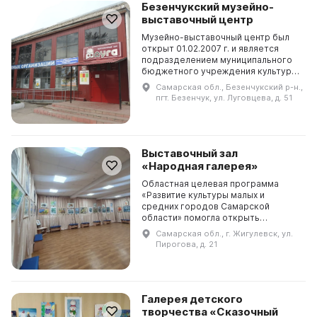
Безенчукский музейно-
выставочный центр
Музейно-выставочный центр был
открыт 01.02.2007 г. и является
подразделением муниципального
бюджетного учреждения культуры
Безенчукского района. Здесь
Самарская обл., Безенчукский р-н.,
предлагается путешествие по семи
пгт. Безенчук, ул. Луговцева, д. 51
залам: «История ...
Выставочный зал
«Народная галерея»
Областная целевая программа
«Развитие культуры малых и
средних городов Самарской
области» помогла открыть
выставочный центр «Народная
Самарская обл., г. Жигулевск, ул.
галерея» в центре города
Пирогова, д. 21
Жигулевска. Это помещение
Дворца культуры...
Галерея детского
творчества «Сказочный