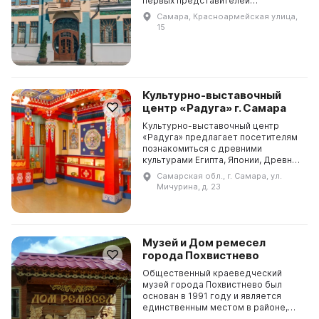
первых представителей
архитектурного стиля модерн в
Самара, Красноармейская улица,
Самаре. Здесь был открыт Музей
15
Модерна, котор...
Культурно-выставочный
центр «Радуга» г. Самара
Культурно-выставочный центр
«Радуга» предлагает посетителям
познакомиться с древними
культурами Египта, Японии, Древней
Греции, Тибета и Индии, а также с
Самарская обл., г. Самара, ул.
историей России, выставленной в
Мичурина, д. 23
зале «Россия. ...
Музей и Дом ремесел
города Похвистнево
Общественный краеведческий
музей города Похвистнево был
основан в 1991 году и является
единственным местом в районе,
где можно познакомиться с