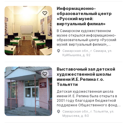
Информационно-
образовательный центр
«Русский музей:
виртуальный филиал»
В Самарском художественном
музее открылся информационно-
образовательный центр «Русский
музей: виртуальный филиал»,
состоящий из мультимедийного
Самарская обл., г. Самара, ул.
кинотеатра и информационно-
Куйбышева, д. 92
образовательного класса. В це...
Выставочный зал детской
художественной школы
имени И.Е. Репина г. о.
Тольятти
Детская художественная школа
имени И. Е. Репина была открыта в
2001 году благодаря бюджетной
поддержке Общественного фонда
Тольятти. Она ведет активную
Самарская обл., г. Тольятти, ул.
просветительскую работу,
Мурысева, д. 80
проводя выставки детско...