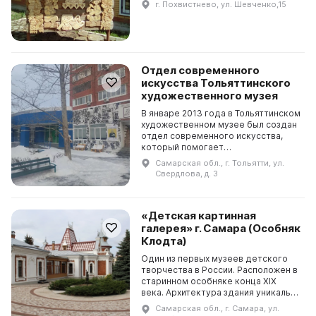
г. Похвистнево, ул. Шевченко,15
историей местности. В музее
организованы такие экспозиции...
Отдел современного
искусства Тольяттинского
художественного музея
В январе 2013 года в Тольяттинском
художественном музее был создан
отдел современного искусства,
который помогает
популяризировать актуальное
Самарская обл., г. Тольятти, ул.
искусство и знакомить горожан с
Свердлова, д. 3
его основными тенденциями....
«Детская картинная
галерея» г. Самара (Особняк
Клодта)
Один из первых музеев детского
творчества в России. Расположен в
старинном особняке конца ХIХ
века. Архитектура здания уникальна
- второго такого в Самаре не найти!
Самарская обл., г. Самара, ул.
Хозяин дома, купец Иван