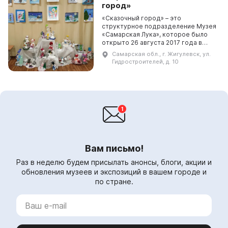
город»
«Сказочный город» – это
структурное подразделение Музея
«Самарская Лука», которое было
открыто 26 августа 2017 года в
честь 65-летия Жигулевска. Здесь
Самарская обл., г. Жигулевск, ул.
дети могут приобрести
Гидростроителей, д. 10
эстетические знания, провес...
Вам письмо!
Раз в неделю будем присылать анонсы, блоги, акции и
обновления музеев и экспозиций в вашем городе и
по стране.