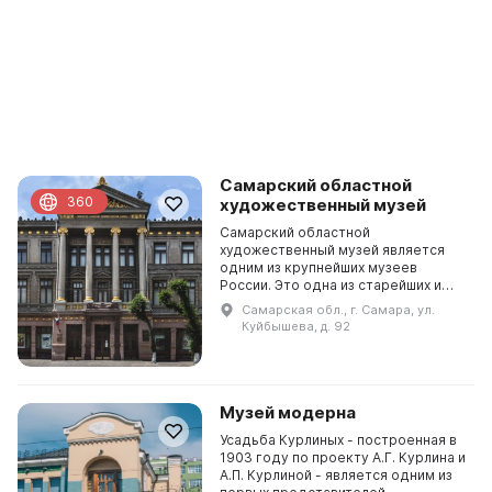
Самарский областной
360
художественный музей
Самарский областной
художественный музей является
одним из крупнейших музеев
России. Это одна из старейших и
престижных выставочных площадок
Самарская обл., г. Самара, ул.
в Самарской области, где
Куйбышева, д. 92
проводятся мастер-классы, лекции
и...
Музей модерна
Усадьба Курлиных - построенная в
1903 году по проекту А.Г. Курлина и
А.П. Курлиной - является одним из