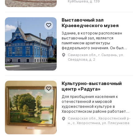
Куйбышева, д. 139
Андреевич К...
Выставочный зал
Краеведческого музея
Здание, в котором расположен
выставочный зал, является
памятником архитектуры
федерального значения. Он был
построен в 1908-1910 годах и до
Самарская обл., г. Сызрань, ул.
революции 1917 г. был усадьбой
Свердлова, д. 2
крупного мукомола Мартиньяна ...
Культурно-выставочный
центр «Радуга»
Для приобщения населения к
отечественной и мировой
художественной культуре в
Хворостянском районе работает
культурно-выставочный центр
Самарская обл., Хворостянский р-
«Радуга». Здесь бесплатно
н., с. Хворостянка, ул. Плясункова
проводятся экспозиции
репродукционных к...