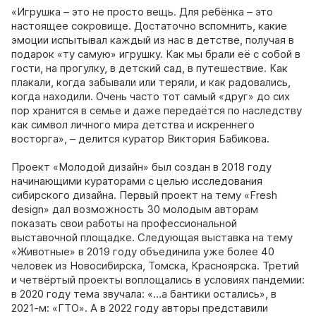
«Игрушка – это не просто вещь. Для ребёнка – это
настоящее сокровище. Достаточно вспомнить, какие
эмоции испытывал каждый из нас в детстве, получая в
подарок «ту самую» игрушку. Как мы брали её с собой в
гости, на прогулку, в детский сад, в путешествие. Как
плакали, когда забывали или теряли, и как радовались,
когда находили. Очень часто тот самый «друг» до сих
пор хранится в семье и даже передаётся по наследству
как символ личного мира детства и искреннего
восторга», – делится куратор Виктория Бабикова.
Проект «Молодой дизайн» был создан в 2018 году
начинающими кураторами с целью исследования
сибирского дизайна. Первый проект на тему «Fresh
design» дал возможность 30 молодым авторам
показать свои работы на профессиональной
выставочной площадке. Следующая выставка на тему
«Животные» в 2019 году объединила уже более 40
человек из Новосибирска, Томска, Красноярска. Третий
и четвёртый проекты воплощались в условиях пандемии:
в 2020 году тема звучала: «…а бантики остались», в
2021-м: «ГТО». А в 2022 году авторы представили