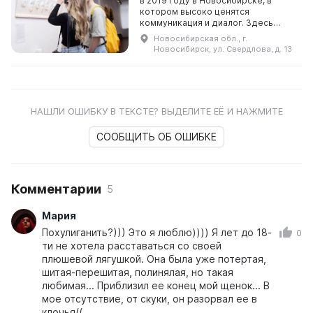
в 2019 году в Новосибирске, в
котором высоко ценятся
коммуникация и диалог. Здесь
проводятся выставочные,
Новосибирская обл., г.
просветительские и музыкальные
Новосибирск, ул. Свердлова, д. 13
программы, а также кураторски ...
НАШЛИ ОШИБКУ В ТЕКСТЕ? ВЫДЕЛИТЕ ЕЁ И НАЖМИТЕ
СООБЩИТЬ ОБ ОШИБКЕ
Комментарии
5
Мария
Похулиганить?))) Это я люблю)))) Я лет до 18-
0
ти не хотела расставаться со своей
плюшевой лягушкой. Она была уже потертая,
шитая-перешитая, полинялая, но такая
любимая... Приблизил ее конец мой щенок... В
мое отсутствие, от скуки, он разорвал ее в
клочья((