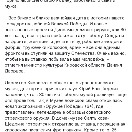
горячо любящего свою Родину, заботливого сына и
мужа.
– Все ближе и ближе важнейшая дата в истории нашего
государства, юбилей Великой Победы. И новые
выставочные проекты Диорамы демонстрируют, как 80
лет назад вся страна приближала эту Победу. Солдаты
на фронте, женщины и дети в тылу, рабочие заводов и
фабрик, труженики колхозов, врачи – все они единым
фронтом выступили на защиту Отечества. Очень важно,
чтобы на выставках побывала наша молодёжь, –
отметил министр культуры Кировской области Даниил
Дворцов.
Директор Кировского областного краеведческого
музея, доктор исторических наук Юрий Балыбердин
напомнил, что к 80-летию Победы музей реализует еще
ряд проектов. Так, в Музее воинской славы открылась
новая экспозиция «Оружие Победы» (6+), где
представлены легендарные образцы советского
стрелкового оружия. В доме-музее Салтыкова-
Щедрина готовится к открытию выставка, посвящённая
кировским писателям-фронтовикам. Кроме того, 25