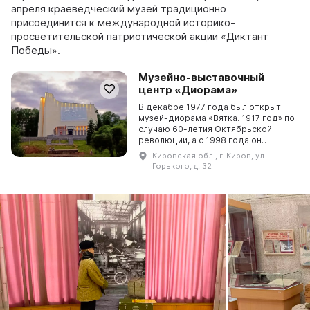
апреля краеведческий музей традиционно
присоединится к международной историко-
просветительской патриотической акции «Диктант
Победы».
Музейно-выставочный
центр «Диорама»
В декабре 1977 года был открыт
музей-диорама «Вятка. 1917 год» по
случаю 60-летия Октябрьской
революции, а с 1998 года он
преобразился в музейно-
Кировская обл., г. Киров, ул.
выставочный центр «Диорама».
Горького, д. 32
Авторами диорамы являются ...