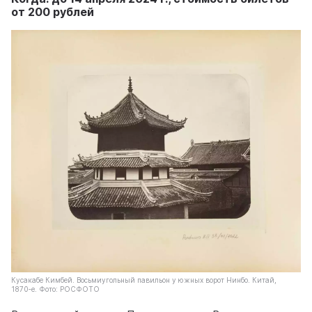
от 200 рублей
Кусакабе Кимбей. Восьмиугольный павильон у южных ворот Нинбо. Китай,
1870‑е. Фото: РОСФОТО