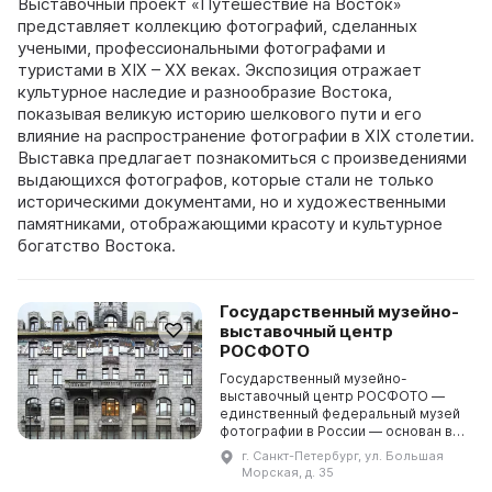
Выставочный проект «Путешествие на Восток»
представляет коллекцию фотографий, сделанных
учеными, профессиональными фотографами и
туристами в XIX – XX веках. Экспозиция отражает
культурное наследие и разнообразие Востока,
показывая великую историю шелкового пути и его
влияние на распространение фотографии в XIX столетии.
Выставка предлагает познакомиться с произведениями
выдающихся фотографов, которые стали не только
историческими документами, но и художественными
памятниками, отображающими красоту и культурное
богатство Востока.
Государственный музейно-
выставочный центр
РОСФОТО
Государственный музейно-
выставочный центр РОСФОТО —
единственный федеральный музей
фотографии в России — основан в
2002 году Министерством культуры
г. Санкт-Петербург, ул. Большая
Российской Федерации. Основной
Морская, д. 35
задачей Музейно-выста ...