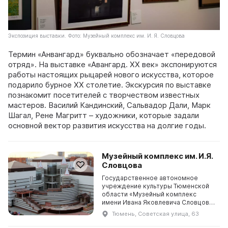
Экспозиция выставки. Фото: Музейный комплекс им. И. Я. Словцова
Термин «Анвангард» буквально обозначает «передовой
отряд». На выставке «Авангард. XX век» экспонируются
работы настоящих рыцарей нового искусства, которое
подарило бурное ХХ столетие. Экскурсия по выставке
познакомит посетителей с творчеством известных
мастеров. Василий Кандинский, Сальвадор Дали, Марк
Шагал, Рене Магритт – художники, которые задали
основной вектор развития искусства на долгие годы.
Музейный комплекс им. И.Я.
Словцова
Государственное автономное
учреждение культуры Тюменской
области «Музейный комплекс
имени Ивана Яковлевича Словцова»
считает свою историю с 1879 года.
Тюмень, Советская улица, 63
Оно принадлежит к старейшим
музеям Сибири. Все на ...