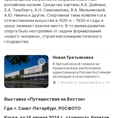
российских музеев. Среди них картины А.А. Дейнеки,
Б.А. Тальберга, А.Н. Самохвалова, В.А. Мыльниковой,
А.Ю. Никича и других. Спортивная тема появляется в
отечественном искусстве в 1920-е – 1930-е годы и
сразу занимает важное место. В то время развитие
спорта было неотделимо от задачи формирования
«нового человека», строителя коммунистического
государства.
Новая Третьяковка
В Третьяковской галерее на
Крымском валу расположена
единственная в России постоянная
экспозиция отечественного
искусства ХХ века. Здесь
г. Москва, ул. Крымский Вал, д. 10
представлены работы мастеров
русского авангарда начала века, со
...
Выставка «Путешествие на Восток»
Где: г. Санкт-Петербург, РОСФОТО
Когда: до 14 апреля 2024 г., стоимость билетов