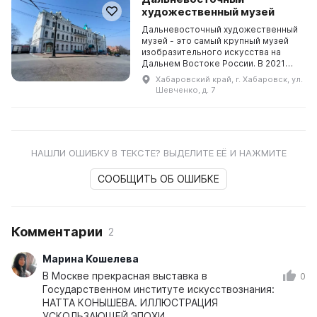
художественный музей
Дальневосточный художественный
музей - это самый крупный музей
изобразительного искусства на
Дальнем Востоке России. В 2021
году он отметил свое 90-летие - он
Хабаровский край, г. Хабаровск, ул.
был основан в начале ХХ века. Он
Шевченко, д. 7
является ...
НАШЛИ ОШИБКУ В ТЕКСТЕ? ВЫДЕЛИТЕ ЕЁ И НАЖМИТЕ
СООБЩИТЬ ОБ ОШИБКЕ
Комментарии
2
Марина Кошелева
В Москве прекрасная выставка в
0
Государственном институте искусствознания:
НАТТА КОНЫШЕВА. ИЛЛЮСТРАЦИЯ
УСКОЛЬЗАЮЩЕЙ ЭПОХИ