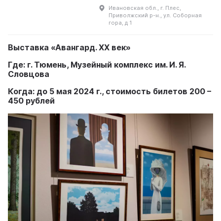
памятники истории, культуры и
Ивановская обл., г. Плес,
природы. Особенностью этого
Приволжский р-н., ул. Соборная
места является неповторимый
гора, д 1
архит ...
Выставка «Авангард. XX век»
Где: г. Тюмень, Музейный комплекс им. И. Я.
Словцова
Когда: до 5 мая 2024 г., стоимость билетов 200 –
450 рублей