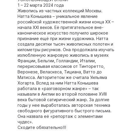
1 – 22 марта 2024 года
Живопись из частных коллекций Москвы.
Натта Конышева – уникальное явление
российской художественной жизни конца XX –
начала XXI веков. Её притягательное вне-
каноническое искусство получило широкое
признание ещё при жизни художника. Натта
создала десятки тысяч живописных полотен и
километры рисунков. Она продолжала изучать
излюбленную жанровую живопись в музеях
Франции, Бельгии, Голландии, Италии,
перерисовывая классиков от Тинторетто,
Веронезе, Веласкеса, Тициана, Ватто до
Матисса. Авторитетом же считала Уильяма
Хогарта. Вслед за ним Натта Конышева
работала в «разговорном жанре» – так
называли в Англии во второй половине XVIII
века бытовой сатирический жанр. За долгие
годы у нее выработалась авторская техника
свободного фигуративного быстрого письма.
Она назвала её «репортаж с элементами
чудес».
Сходите обязательно!!!