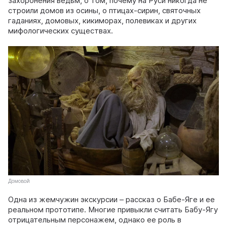
захоронения ведьм, о том, почему на Руси никогда не
строили домов из осины, о птицах-сирин, святочных
гаданиях, домовых, кикиморах, полевиках и других
мифологических существах.
Домовой
Одна из жемчужин экскурсии – рассказ о Бабе-Яге и ее
реальном прототипе. Многие привыкли считать Бабу-Ягу
отрицательным персонажем, однако ее роль в