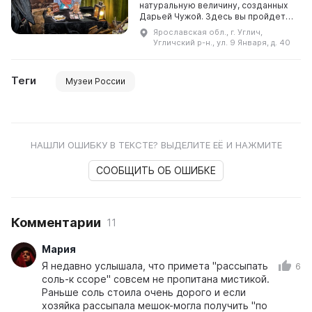
натуральную величину, созданных
Дарьей Чужой. Здесь вы пройдете
необычную экскурсию в мир
Ярославская обл., г. Углич,
народных праздников и обрядов,
Угличский р-н., ул. 9 Января, д. 40
познакомитесь с дре ...
Теги
Музеи России
НАШЛИ ОШИБКУ В ТЕКСТЕ? ВЫДЕЛИТЕ ЕЁ И НАЖМИТЕ
СООБЩИТЬ ОБ ОШИБКЕ
Комментарии
11
Мария
Я недавно услышала, что примета "рассыпать
6
соль-к ссоре" совсем не пропитана мистикой.
Раньше соль стоила очень дорого и если
хозяйка рассыпала мешок-могла получить "по