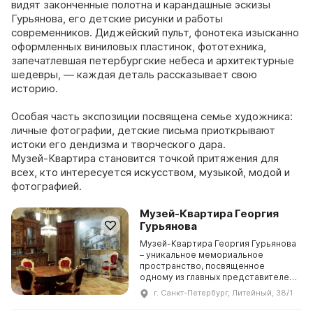
видят законченные полотна и карандашные эскизы
Гурьянова, его детские рисунки и работы
современников. Диджейский пульт, фонотека изысканно
оформленных виниловых пластинок, фототехника,
запечатлевшая петербургские небеса и архитектурные
шедевры, — каждая деталь рассказывает свою
историю.
Особая часть экспозиции посвящена семье художника:
личные фотографии, детские письма приоткрывают
истоки его дендизма и творческого дара.
Музей‑Квартира становится точкой притяжения для
всех, кто интересуется искусством, музыкой, модой и
фотографией.
Музей-Квартира Георгия
Гурьянова
Музей-Квартира Георгия Гурьянова
– уникальное мемориальное
пространство, посвященное
одному из главных представителей
российской арт-сцены
г. Санкт-Петербург, Литейный, 38/1
восьмидесятых-нулевых. Квартира
на Литейном, под стать мн ...