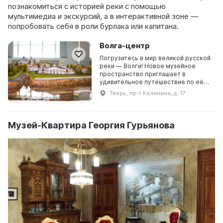
познакомиться с историей реки с помощью
мультимедиа и экскурсий, а в интерактивной зоне —
попробовать себя в роли бурлака или капитана.
Волга-центр
Погрузитесь в мир великой русской
реки — Волги! Новое музейное
пространство приглашает в
удивительное путешествие по её
волнам. В сердце экспозиции —
Тверь, пр-т Калинина, д. 17
грандиозный интерактивный макет
(170 м2 ) участ ...
Музей-Квартира Георгия Гурьянова