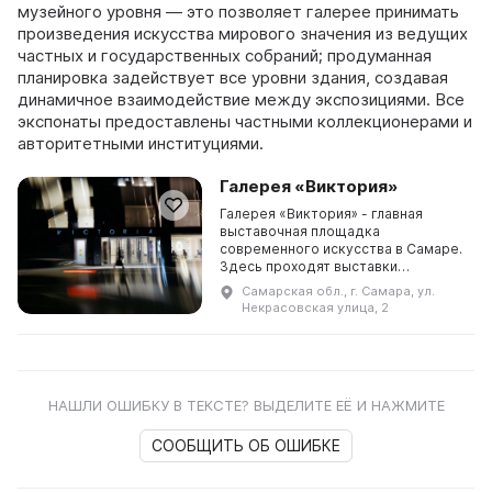
музейного уровня — это позволяет галерее принимать
произведения искусства мирового значения из ведущих
частных и государственных собраний; продуманная
планировка задействует все уровни здания, создавая
динамичное взаимодействие между экспозициями. Все
экспонаты предоставлены частными коллекционерами и
авторитетными институциями.
Галерея «Виктория»
Галерея «Виктория» - главная
выставочная площадка
современного искусства в Самаре.
Здесь проходят выставки
музейного уровня. Наша
Самарская обл., г. Самара, ул.
специализация - классики
Некрасовская улица, 2
искусства ХХ века, самое
качественное соврем ...
НАШЛИ ОШИБКУ В ТЕКСТЕ? ВЫДЕЛИТЕ ЕЁ И НАЖМИТЕ
СООБЩИТЬ ОБ ОШИБКЕ