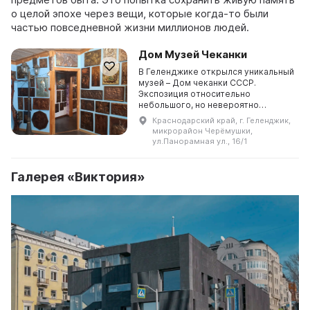
о целой эпохе через вещи, которые когда‑то были
частью повседневной жизни миллионов людей.
Дом Музей Чеканки
В Геленджике открылся уникальный
музей – Дом чеканки СССР.
Экспозиция относительно
небольшого, но невероятно
уютного пространства
Краснодарский край, г. Геленджик,
представлена более чем 1000
микрорайон Черёмушки,
экспонатов, большую часть из
ул.Панорамная ул., 16/1
которых сост ...
Галерея «Виктория»