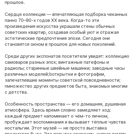
прошлое.
Сердце коллекции — впечатляющая подборка чеканных
панно 70–80‑х годов XX века. Когда‑то эти
произведения искусства украшали стены обычных
советских квартир, создавая особый уют и отражая
эстетические предпочтения эпохи. Сегодня они
становятся окном в прошлое для новых поколений.
Среди других экспонатов посетители увидят: коллекцию
самоваров разных эпох; винтажные патефоны и
радиолы; старинные швейные машинки; заводные часы
различных моделей;bоткрытки и фотографии,
запечатлевшие моменты советской повседневности;
nмножество других предметов быта, знакомых многим
с детства.
Особенность пространства — его домашняя, душевная
атмосфера. Здесь время словно замедляет ход:
каждый предмет напоминает о чём‑то личном,
пробуждает воспоминания и вызывает тёплые чувства
ностальгии. Этот музей — не просто выставка
предметов быта. Это попытка сохранить живую память