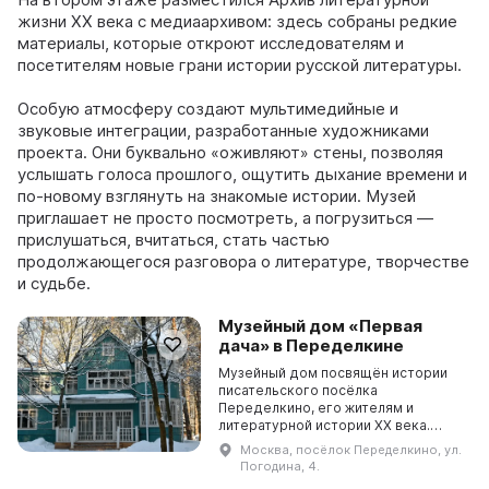
жизни XX века с медиаархивом: здесь собраны редкие
материалы, которые откроют исследователям и
посетителям новые грани истории русской литературы.
Особую атмосферу создают мультимедийные и
звуковые интеграции, разработанные художниками
проекта. Они буквально «оживляют» стены, позволяя
услышать голоса прошлого, ощутить дыхание времени и
по-новому взглянуть на знакомые истории. Музей
приглашает не просто посмотреть, а погрузиться —
прислушаться, вчитаться, стать частью
продолжающегося разговора о литературе, творчестве
и судьбе.
Музейный дом «Первая
дача» в Переделкине
Музейный дом посвящён истории
писательского посёлка
Переделкино, его жителям и
литературной истории XX века.
Экспозиции строятся вокруг
Москва, посёлок Переделкино, ул.
архивных документов,
Погодина, 4.
воспоминаний и разговоров