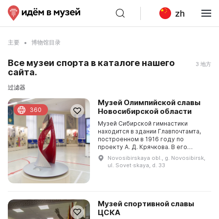
zh
主要
博物馆目录
Все музеи спорта в каталоге нашего
3 地方
сайта.
过滤器
Музей Олимпийской славы
360
Новосибирской области
Музей Сибирской гимнастики
находится в здании Главпочтамта,
построенном в 1916 году по
проекту А. Д. Крячкова. В его
фондах собрано более 7000
Novosibirskaya obl., g. Novosibirsk,
экспонатов, включающих кубки,
ul. Sovet·skaya, d. 33
медали, грамоты и предметы ...
Музей спортивной славы
ЦСКА