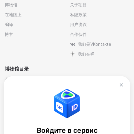
博物馆
关于项目
在地图上
私隐政策
编译
用户协议
博客
合作伙伴
我们是VKontakte
我们在禅
博物馆目录
个人与纪念博物馆
文学
剧院博物馆
自然科学博物馆
博物馆-保护区
艺术
历史
行业
地方史
音乐
大樓
博物馆藏品
Войдите в сервис