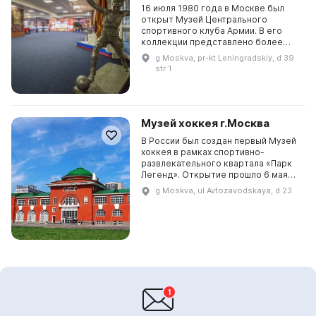
16 июля 1980 года в Москве был
открыт Музей Центрального
спортивного клуба Армии. В его
коллекции представлено более
2500 уникальных экспонатов,
g Moskva, pr-kt Leningradskiy, d 39
многие из которых не имеют
str 1
аналогов не только в России,...
Музей хоккея г.Москва
В России был создан первый Музей
хоккея в рамках спортивно-
развлекательного квартала «Парк
Легенд». Открытие прошло 6 мая
2016 года, в день Чемпионата мира
g Moskva, ul Avtozavodskaya, d 23
по хоккею. Здание памятника
архитектуры по п...