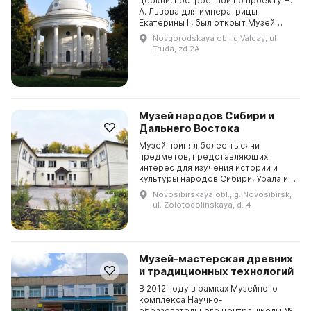
церкви, построенной по проекту Н.
А. Львова для императрицы
Екатерины II, был открыт Музей
колоколов. В нем можно узнать о
Novgorodskaya obl, g Valday, ul
том, почему европейские колокола
Truda, zd 2A
поют, а русские...
Музей народов Сибири и
Дальнего Востока
Музей принял более тысячи
предметов, представляющих
интерес для изучения истории и
культуры народов Сибири, Урала и
Дальнего Востока. Основные
Novosibirskaya obl., g. Novosibirsk,
экспозиции рассказывают о
ul. Zolotodolinskaya, d. 4
культуре и истории народов Сиби...
Музей-мастерская древних
и традиционных технологий
В 2012 году в рамках Музейного
комплекса Научно-
образовательного центра школы №