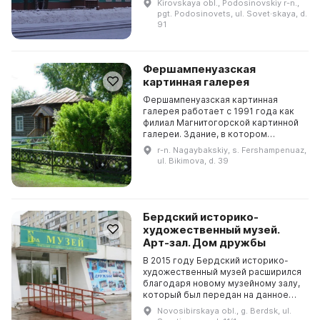
Kirovskaya obl., Podosinovskiy r-n.,
общественных началах в 70-х годах
pgt. Podosinovets, ul. Sovet·skaya, d.
прошлого века. 1 января 1990 года
91
музей б...
Фершампенуазская
картинная галерея
Фершампенуазская картинная
галерея работает с 1991 года как
филиал Магнитогорской картинной
галереи. Здание, в котором
располагается галерея, было
r-n. Nagaybakskiy, s. Fershampenuaz,
построено в 1913 году казаком Н.
ul. Bikimova, d. 39
Маметьевым и являетс...
Бердский историко-
художественный музей.
Арт-зал. Дом дружбы
В 2015 году Бердский историко-
художественный музей расширился
благодаря новому музейному залу,
который был передан на данное
помещение несколько лет назад.
Novosibirskaya obl., g. Berdsk, ul.
Для его ремонта была объявлена