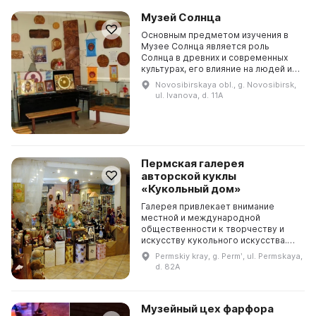
Музей Солнца
Основным предметом изучения в
Музее Солнца является роль
Солнца в древних и современных
культурах, его влияние на людей и
окружающую среду. Музей Солнца
Novosibirskaya obl., g. Novosibirsk,
- это очень интересное место, где
ul. Ivanova, d. 11A
представлены...
Пермская галерея
авторской куклы
«Кукольный дом»
Галерея привлекает внимание
местной и международной
общественности к творчеству и
искусству кукольного искусства.
Пермская галерея авторской куклы
Permskiy kray, g. Permʹ, ul. Permskaya,
«Кукольный дом» существует уже
d. 82A
10 лет и приглашает в...
Музейный цех фарфора