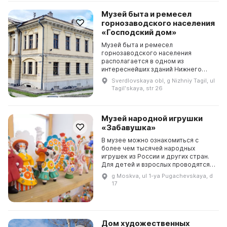
Музей быта и ремесел
горнозаводского населения
«Господский дом»
Музей быта и ремесел
горнозаводского населения
располагается в одном из
интереснейших зданий Нижнего
Тагила — так называемом
Sverdlovskaya obl, g Nizhniy Tagil, ul
«Господском доме». Это памятник
Tagilʹskaya, str 26
архитектуры федерального
значения эпохи поз...
Музей народной игрушки
«Забавушка»
В музее можно ознакомиться с
более чем тысячей народных
игрушек из России и других стран.
Для детей и взрослых проводятся
интерактивные экскурсии, где они
g Moskva, ul 1-ya Pugachevskaya, d
могут получить информацию о
17
народных игрушечн...
Дом художественных