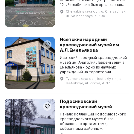
12 г. Челябинска был организован
Музей-мастерская древних и
Chelyabinskaya obl., g. Chelyabinsk,
традиционных технологий. Он
ul. Solnechnaya, d. 50A
представляет собой
интерактивный...
Исетский народный
краеведческий музей им.
А.Л. Емельянова
Исетский народный краеведческий
музей им. Анатолия Лаврентьевича
Емельянова - одно из научных
учреждений на территории
Исетского района. За 42 года оно
Tyumenskaya obl., Iset·skiy r-n., s.
проводит научно-
Iset·skoye, ul. Kirova, d. 37
исследовательскую,
пропагандистс...
Подосиновский
краеведческий музей
Начало коллекции Подосиновского
краеведческого музея было
образовано предметами,
собранными районным
краеведческим музеем на