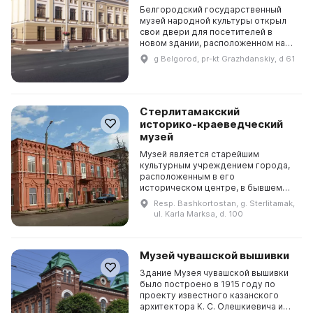
Белгородский государственный
музей народной культуры открыл
свои двери для посетителей в
новом здании, расположенном на
центральной улице Белгорода -
g Belgorod, pr-kt Grazhdanskiy, d 61
Гражданском проспекте. В 2014
году реконструкцию з...
Стерлитамакский
историко-краеведческий
музей
Музей является старейшим
культурным учреждением города,
расположенным в его
историческом центре, в бывшем
филиале сибирского купеческого
Resp. Bashkortostan, g. Sterlitamak,
банка. Посетители могут посетить
ul. Karla Marksa, d. 100
залы дореволюционной истории г...
Музей чувашской вышивки
Здание Музея чувашской вышивки
было построено в 1915 году по
проекту известного казанского
архитектора К. С. Олешкиевича и