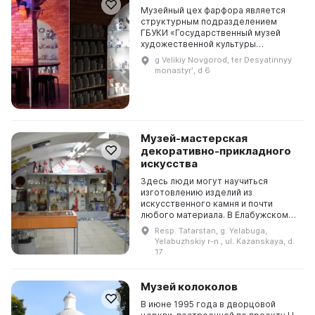
Музейный цех фарфора является
структурным подразделением
ГБУКИ «Государственный музей
художественной культуры
Новгородской земли», открытие
g Velikiy Novgorod, ter Desyatinnyy
которого произошло 17 марта 2011
monastyrʹ, d 6
года. Экспозиция была созда...
Музей-мастерская
декоративно-прикладного
искусства
Здесь люди могут научиться
изготовлению изделий из
искусственного камня и почти
любого материала. В Елабужском
государственном музее-
Resp. Tatarstan, g. Yelabuga,
заповеднике представлена
Yelabuzhskiy r-n., ul. Kazanskaya, d.
коллекция декоративно-
17
прикладного искус...
Музей колоколов
В июне 1995 года в дворцовой