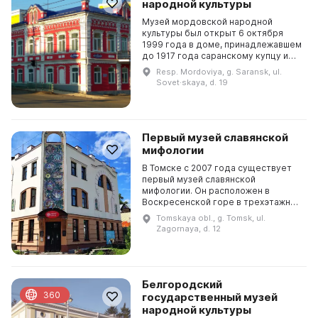
народной культуры
Музей мордовской народной
культуры был открыт 6 октября
1999 года в доме, принадлежавшем
до 1917 года саранскому купцу и
предпринимателю К. Х. Бараблину.
Resp. Mordoviya, g. Saransk, ul.
Экспонаты музея насчитывают
Sovet·skaya, d. 19
почти 4 тысячи и в...
Первый музей славянской
мифологии
В Томске с 2007 года существует
первый музей славянской
мифологии. Он расположен в
Воскресенской горе в трехэтажном
здании. Это единственный музей в
Tomskaya obl., g. Tomsk, ul.
мире, посвященный славянской
Zagornaya, d. 12
мифологии. В нем предс...
Белгородский
360
государственный музей
народной культуры