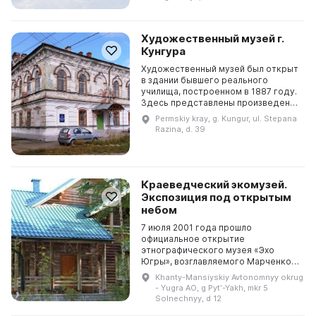
металле Исаак...
Художественный музей г.
Кунгура
Художественный музей был открыт
в здании бывшего реального
училища, построенном в 1887 году.
Здесь представлены произведения
художников ХХ-XXI веков, а также
Permskiy kray, g. Kungur, ul. Stepana
работы Кунгурской артели им. XVIII
Razina, d. 39
парткон...
Краеведческий экомузей.
Экспозиция под открытым
небом
7 июля 2001 года прошло
официальное открытие
этнографического музея «Эхо
Югры», возглавляемого Марченко Г.
П., представителем коренного
Khanty-Mansiyskiy Avtonomnyy okrug
населения. В 2007 году музей
- Yugra AO, g Pytʹ-Yakh, mkr 5
получил статус муниципального
Solnechnyy, d 12
учреж...