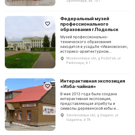
Sportivnaya, zd. 11/1
акция «Поможе...
Федеральный музей
профессионального
образования г.Подольск
Музей профессионально-
технического образования
находится в усадьбе «Ивановское»,
историко-архитектурном
памятнике федерального значения
Moskovskaya obl, g Podolʹsk, ul
в городе Подольске на берегу
Parkovaya, d 1
реки Пахры. Он был открыт
Постановл...
Интерактивная экспозиция
«Изба-чайная»
В мае 2013 года была создана
интерактивная экспозиция,
представляющая атрибуты и
символы деревенской избы и
предметы крестьянского быта
Smolenskaya obl, g Gagarin, ul
Смоленщины. В центре интерьера
Gagarina, d 78
расположен известный «красный
уго...