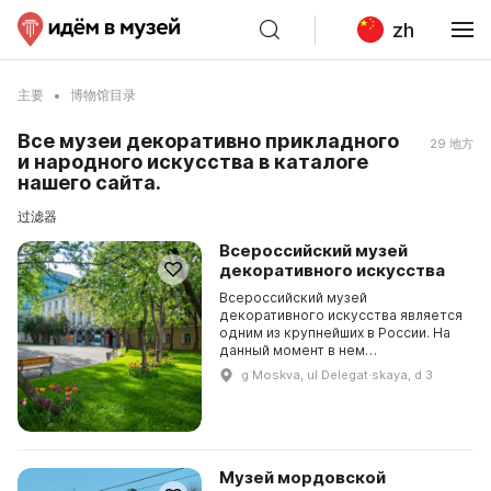
zh
主要
博物馆目录
Все музеи декоративно прикладного
29 地方
и народного искусства в каталоге
нашего сайта.
过滤器
Всероссийский музей
декоративного искусства
Всероссийский музей
декоративного искусства является
одним из крупнейших в России. На
данный момент в нем
насчитывается более 120 тысяч
g Moskva, ul Delegat·skaya, d 3
экспонатов, среди которых изделия
из дерева, камня, металла. Осо...
Музей мордовской