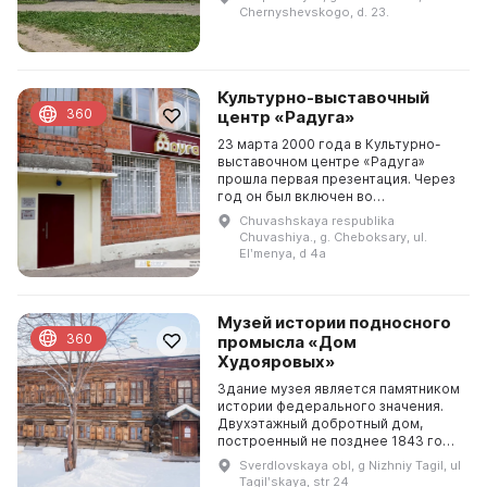
До 1917 года дом принадлежал П.
Chernyshevskogo, d. 23.
Лоханову. За...
Культурно-выставочный
360
центр «Радуга»
23 марта 2000 года в Культурно-
выставочном центре «Радуга»
прошла первая презентация. Через
год он был включен во
Всероссийский реестр музеев. В
Chuvashskaya respublika
2005 году в здании КВЦ был открыт
Chuvashiya., g. Cheboksary, ul.
российско-индийский к...
Elʹmenya, d 4a
Музей истории подносного
360
промысла «Дом
Худояровых»
Здание музея является памятником
истории федерального значения.
Двухэтажный добротный дом,
построенный не позднее 1843 года,
в середине XIX века принадлежал
Sverdlovskaya obl, g Nizhniy Tagil, ul
семье художника по росписи на
Tagilʹskaya, str 24