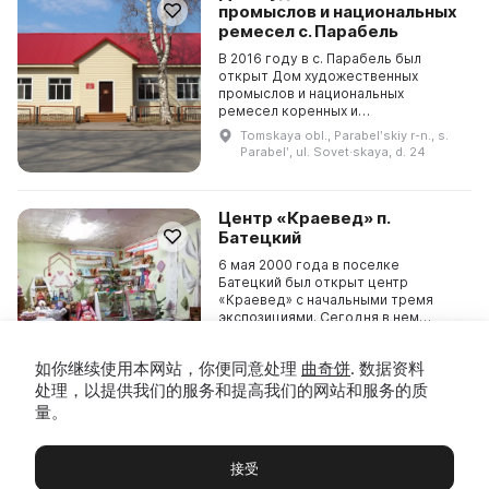
промыслов и национальных
ремесел с. Парабель
В 2016 году в с. Парабель был
открыт Дом художественных
промыслов и национальных
ремесел коренных и
малочисленных народов севера.
Tomskaya obl., Parabelʹskiy r-n., s.
Здесь работают два отдела:
Parabelʹ, ul. Sovet·skaya, d. 24
художественные промыслы и
картинная галерея...
Центр «Краевед» п.
Батецкий
6 мая 2000 года в поселке
Батецкий был открыт центр
«Краевед» с начальными тремя
экспозициями. Сегодня в нем
представлено более 10 видов
Novgorodskaya obl, p Batetskiy, ul
экспозиций, привлекающих
Lesnaya, d 2
如你继续使用本网站，你便同意处理
曲奇饼
. 数据资料
внимание посетителей. В первом
зале мо...
处理，以提供我们的服务和提高我们的网站和服务的质
量。
Подосиновский
краеведческий музей
接受