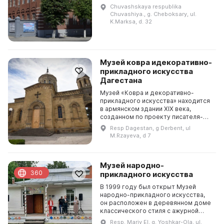
внесено в единый государственный
Chuvashskaya respublika
реестр объектов культурного
Chuvashiya., g. Cheboksary, ul.
наследия народов...
K.Marksa, d. 32
Музей ковра идекоративно-
прикладного искусства
Дагестана
Музей «Ковра и декоративно-
прикладного искусства» находится
в армянском здании XIX века,
созданном по проекту писателя-
демократа Г. Сундукяна. В музее
Resp Dagestan, g Derbent, ul
представлены изделия и предметы,
M.Rzayeva, d 7
характерные для ...
Музей народно-
360
прикладного искусства
В 1999 году был открыт Музей
народно-прикладного искусства,
он расположен в деревянном доме
классического стиля с ажурной
резьбой, построенном в 1907 году.
Resp. Mariy El, g. Yoshkar-Ola, ul.