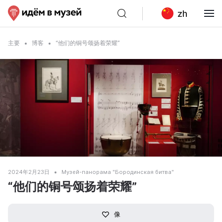
zh
主要
博客
“他们的铜号颂扬着荣耀”
2024年2月23日
Музей-панорама "Бородинская битва"
“他们的铜号颂扬着荣耀”
像