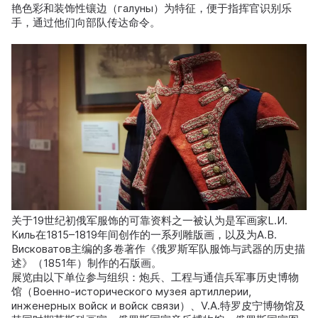
艳色彩和装饰性镶边（галуны）为特征，便于指挥官识别乐
手，通过他们向部队传达命令。
关于19世纪初俄军服饰的可靠资料之一被认为是军画家L.И.
Киль在1815–1819年间创作的一系列雕版画，以及为A.В.
Висковатов主编的多卷著作《俄罗斯军队服饰与武器的历史描
述》（1851年）制作的石版画。
展览由以下单位参与组织：炮兵、工程与通信兵军事历史博物
馆（Военно-исторического музея артиллерии,
инженерных войск и войск связи）、V.А.特罗皮宁博物馆及