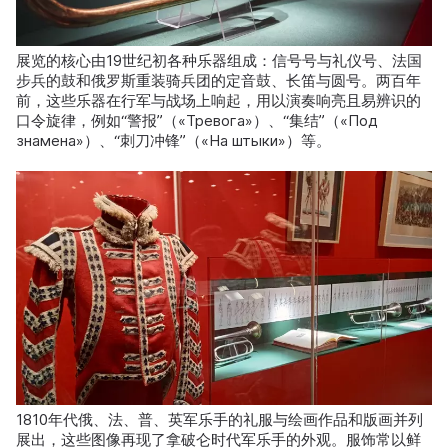
展览的核心由19世纪初各种乐器组成：信号号与礼仪号、法国
步兵的鼓和俄罗斯重装骑兵团的定音鼓、长笛与圆号。两百年
前，这些乐器在行军与战场上响起，用以演奏响亮且易辨识的
口令旋律，例如“警报”（«Тревога»）、“集结”（«Под
знамена»）、“刺刀冲锋”（«На штыки»）等。
1810年代俄、法、普、英军乐手的礼服与绘画作品和版画并列
展出，这些图像再现了拿破仑时代军乐手的外观。服饰常以鲜