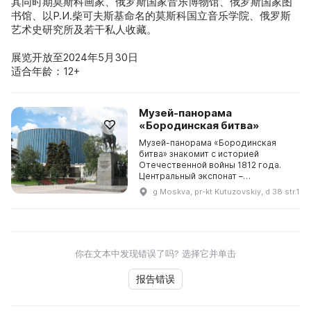
其同时期莫斯科画家、俄罗斯国家音乐博物馆、俄罗斯国家图
书馆、以P.И.柴可夫斯基命名的莫斯科国立音乐学院、俄罗斯
艺术史研究所及若干私人收藏。
展览开放至2024年5月30日
适合年龄：12+
Музей-панорама
«Бородинская битва»
Музей-панорама «Бородинская
битва» знакомит с историей
Отечественной войны 1812 года.
Центральный экспонат –
художественная панорама
g Moskva, pr-kt Kutuzovskiy, d 38 str.1
«Бородино» – одна из самых
больших панорам в мире (115 м в
длину и ...
你在文本中发现错误了吗? 选择它并单击
报告错误