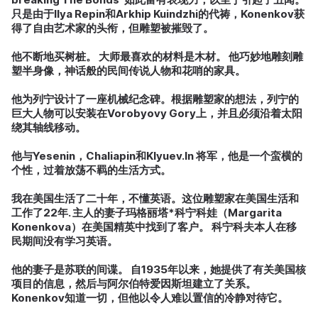
只是由于Ilya Repin和Arkhip Kuindzhi的代祷，Konenkov获
得了自由艺术家的头衔，但雕塑被摧毁了。
他不断地买树桩。
大师最喜欢的材料是木材。 他巧妙地雕刻雕
塑半身像，神话般的民间传说人物和花哨的家具。
他为列宁设计了一座机械纪念碑。
根据雕塑家的想法，列宁的
巨大人物可以安装在Vorobyovy Gory上，并且必须沿着太阳
绕其轴线移动。
他与Yesenin，Chaliapin和Klyuev.In 将军，他是一个蛮横的
个性，过着放荡不羁的生活方式。
我在美国生活了二十年，不懂英语。这位雕塑家在美国生活和
工作了22年. 主人的妻子玛格丽塔*科宁科娃（Margarita
Konenkova）在美国精英中找到了客户。 科宁科夫本人在移
民期间没有学习英语。
他的妻子是苏联的间谍。
自1935年以来，她提供了有关美国核
项目的信息，然后与阿尔伯特爱因斯坦建立了关系。
Konenkov知道一切，但他以令人难以置信的冷静对待它。