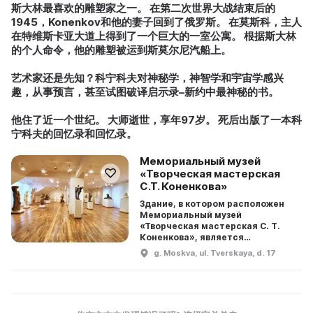
斯大林最喜欢的雕塑家之一。 在第二次世界大战结束后的
1945，Konenkov和他的妻子回到了俄罗斯。 在莫斯科，主人
在特维斯卡亚大道上得到了一个巨大的一室公寓。 根据斯大林
的个人命令，他的雕塑被运到斯莫尔尼汽船上。
艺术家还是先知？科宁科夫对神秘学，神智学和宇宙学感兴
趣，从事预言，甚至试图破译启示录–新约中最神秘的书。
他住了近一个世纪。 大师逝世，享年97岁。 死后出版了一本科
宁科夫的回忆录和回忆录。
Мемориальный музей
«Творческая мастерская
С.Т. Коненкова»
Здание, в котором расположен
Мемориальный музей
«Творческая мастерская С. Т.
Коненкова», является
памятником истории и культуры.
g. Moskva, ul. Tverskaya, d. 17
Оно было построено в 1939-1941
годах по проекту архитектора А.
Г. Мордв ...