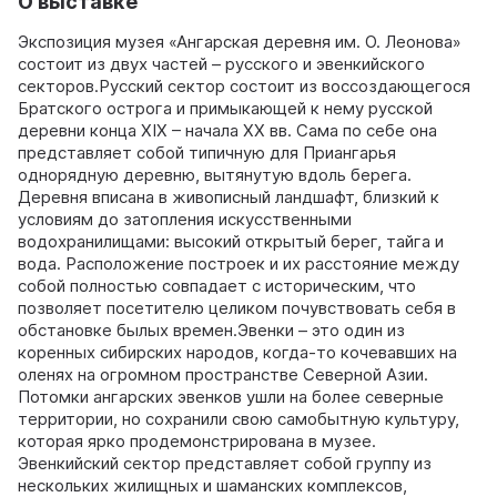
О выставке
Экспозиция музея «Ангарская деревня им. О. Леонова»
состоит из двух частей – русского и эвенкийского
секторов.Русский сектор состоит из воссоздающегося
Братского острога и примыкающей к нему русской
деревни конца XIX – начала XX вв. Сама по себе она
представляет собой типичную для Приангарья
однорядную деревню, вытянутую вдоль берега.
Деревня вписана в живописный ландшафт, близкий к
условиям до затопления искусственными
водохранилищами: высокий открытый берег, тайга и
вода. Расположение построек и их расстояние между
собой полностью совпадает с историческим, что
позволяет посетителю целиком почувствовать себя в
обстановке былых времен.Эвенки – это один из
коренных сибирских народов, когда-то кочевавших на
оленях на огромном пространстве Северной Азии.
Потомки ангарских эвенков ушли на более северные
территории, но сохранили свою самобытную культуру,
которая ярко продемонстрирована в музее.
Эвенкийский сектор представляет собой группу из
нескольких жилищных и шаманских комплексов,