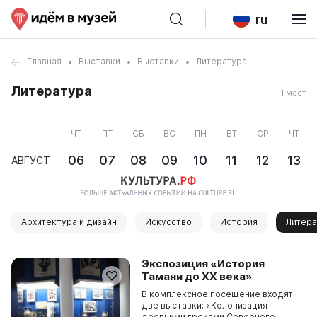
ru
Главная
Выставки
Выставки
Литература
Литература
1 мест
ЧТ
ПТ
СБ
ВС
ПН
ВТ
СР
ЧТ
06
07
08
09
10
11
12
13
АВГУСТ
Архитектура и дизайн
Искусство
История
Литера
Экспозиция «История
Тамани до XX века»
В комплексное посещение входят
две выставки: «Колонизация
древними греками Северного