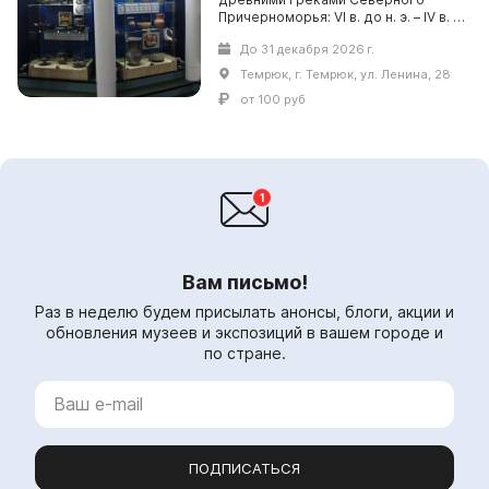
Причерноморья: VI в. до н. э. – IV в. н.
э.» (первый зал) и «История
До 31 декабря 2026 г.
заселения Тамани черноморскими
казаками – 1792...
Темрюк, г. Темрюк, ул. Ленина, 28
от 100 руб
Вам письмо!
Раз в неделю будем присылать анонсы, блоги, акции и
обновления музеев и экспозиций в вашем городе и
по стране.
ПОДПИСАТЬСЯ