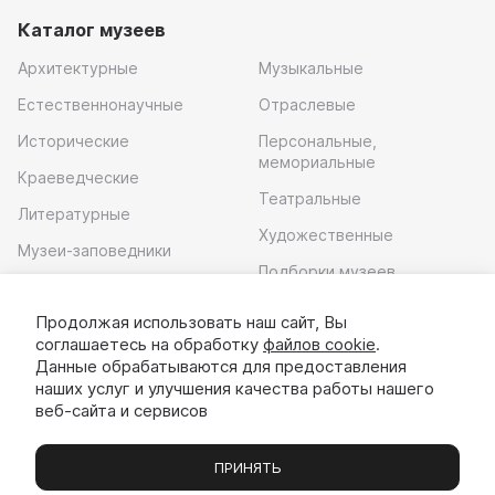
Каталог музеев
Архитектурные
Музыкальные
Естественнонаучные
Отраслевые
Исторические
Персональные,
мемориальные
Краеведческие
Театральные
Литературные
Художественные
Музеи-заповедники
Подборки музеев
Музей современного
искусства
Продолжая использовать наш сайт, Вы
соглашаетесь на обработку
файлов cookie
.
Скачать приложение
Данные обрабатываются для предоставления
наших услуг и улучшения качества работы нашего
веб-сайта и сервисов
ПРИНЯТЬ
Музеи
Выставки
Экскурсии
Чаты
Вы