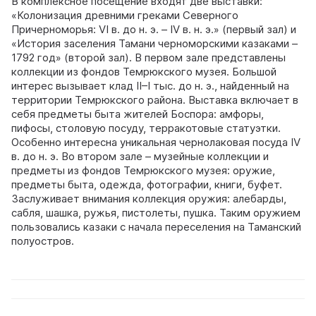
В комплексное посещение входят две выставки:
«Колонизация древними греками Северного
Причерноморья: VI в. до н. э. – IV в. н. э.» (первый зал) и
«История заселения Тамани черноморскими казаками –
1792 год» (второй зал). В первом зале представлены
коллекции из фондов Темрюкского музея. Большой
интерес вызывает клад II–I тыс. до н. э., найденный на
территории Темрюкского района. Выставка включает в
себя предметы быта жителей Боспора: амфоры,
пифосы, столовую посуду, терракотовые статуэтки.
Особенно интересна уникальная чернолаковая посуда IV
в. до н. э. Во втором зале – музейные коллекции и
предметы из фондов Темрюкского музея: оружие,
предметы быта, одежда, фотографии, книги, буфет.
Заслуживает внимания коллекция оружия: алебарды,
сабля, шашка, ружья, пистолеты, пушка. Таким оружием
пользовались казаки с начала переселения на Таманский
полуостров.