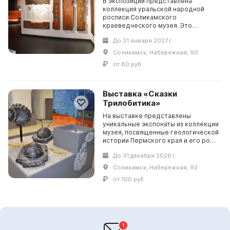
В экспозиции представлена
коллекция уральской народной
росписи Соликамского
краеведческого музея. Это
современная экспозиция,
До 31 января 2027 г.
оснащенная мультимедийным
оборудованием, двуязычным
Соликамск, Набережная, 90
этикетажем, зоной для ...
от 80 руб
Выставка «Сказки
Трилобитика»
На выставке представлены
уникальные экспонаты из коллекции
музея, посвященные геологической
истории Пермского края и его роли
в формировании природных
До 31 декабря 2026 г.
богатств России. Основное
внимание уделено Пермск...
Соликамск, Набережная, 92
от 100 руб