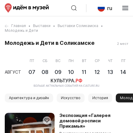
ru
Главная
Выставки
Выставки Соликамска
Молодежь и Дети
Молодежь и Дети в Соликамске
2 мест
ПТ
СБ
ВС
ПН
ВТ
СР
ЧТ
ПТ
07
08
09
10
11
12
13
14
АВГУСТ
Архитектура и дизайн
Искусство
История
Молод
Экспозиция «Галерея
домовой росписи
Прикамья»