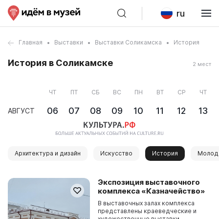
ru
Главная
Выставки
Выставки Соликамска
История
История в Соликамске
2 мест
ЧТ
ПТ
СБ
ВС
ПН
ВТ
СР
ЧТ
06
07
08
09
10
11
12
13
АВГУСТ
Архитектура и дизайн
Искусство
История
Молод
Экспозиция выставочного
комплекса «Казначейство»
В выставочных залах комплекса
представлены краеведческие и
художественные выставки.