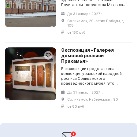
Почитатели творчества Михаила
Михайловича Потапова (художника,
До 31 января 2027 г.
археолога, египтолога, иконописца,
Почетного граждани...
Соликамск, 20-летия Победы, д
108
от 150 руб
Экспозиция «Галерея
домовой росписи
Прикамья»
В экспозиции представлена
коллекция уральской народной
росписи Соликамского
краеведческого музея. Это
современная экспозиция,
До 31 января 2027 г.
оснащенная мультимедийным
оборудованием, двуязычным
Соликамск, Набережная, 90
этикетажем, зоной для ...
от 80 руб