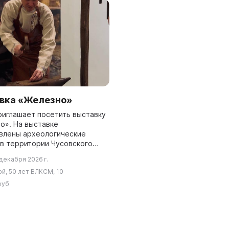
вка «Железно»
риглашает посетить выставку
о». На выставке
влены археологические
 в территории Чусовского
 а также можно попробовать
декабря 2026 г.
ачестве археолога, узнать,
й, 50 лет ВЛКСМ, 10
 ст...
руб