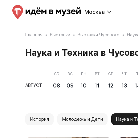
Москва
Главная
Выставки
Выставки Чусового
Наук
Наука и Техника в Чусов
СБ
ВС
ПН
ВТ
СР
ЧТ
П
08
09
10
11
12
13
1
АВГУСТ
История
Молодежь и Дети
Наука и Т