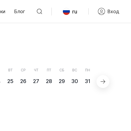
ru
ки
Блог
Вход
ВТ
СР
ЧТ
ПТ
СБ
ВС
ПН
4
25
26
27
28
29
30
31
СЕНТЯБРЬ