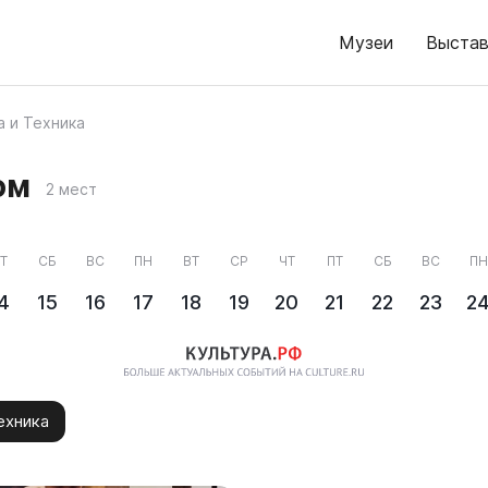
Музеи
Выстав
а и Техника
ом
2 мест
Т
СБ
ВС
ПН
ВТ
СР
ЧТ
ПТ
СБ
ВС
ПН
4
15
16
17
18
19
20
21
22
23
2
ехника