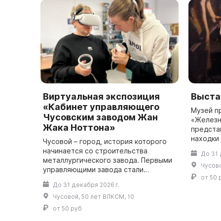
Виртуальная экспозиция
Выста
«Кабинет управляющего
Музей п
Чусовским заводом Жан
«Железн
Жака Ноттона»
предста
находки
Чусовой – город, история которого
округа,
начинается со строительства
До 31 
себя в к
металлургического завода. Первыми
Чусово
что такое
управляющими завода стали
от 50 
французы. Именно они оборудовали
До 31 декабря 2026 г.
строящийся завод самыми
Чусовой, 50 лет ВЛКСМ, 10
современными технолог...
от 50 руб