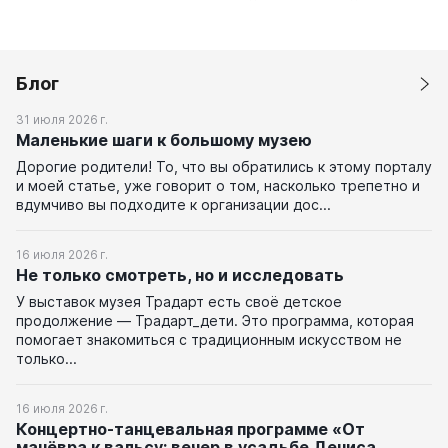
Болгарии, Героя Труда Вьетнама
Валерия Федоровича Быковского.
Он был основан на средства
президентского гранта и при
софинансиров...
Блог
31 июля 2026 г.
Маленькие шаги к большому музею
Дорогие родители! То, что вы обратились к этому порталу
и моей статье, уже говорит о том, насколько трепетно и
вдумчиво вы подходите к организации дос...
16 июля 2026 г.
Не только смотреть, но и исследовать
У выставок музея Традарт есть своё детское
продолжение — Традарт_дети. Это программа, которая
помогает знакомиться с традиционным искусством не
только...
16 июля 2026 г.
Концертно-танцевальная программе «От
манёвра к вальсу: вечер в усадьбе Дениса