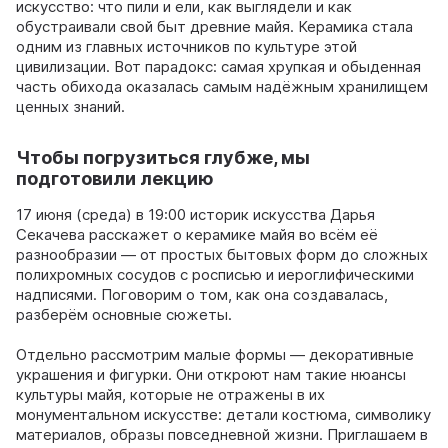
искусство: что пили и ели, как выглядели и как
обустраивали свой быт древние майя. Керамика стала
одним из главных источников по культуре этой
цивилизации. Вот парадокс: самая хрупкая и обыденная
часть обихода оказалась самым надëжным хранилищем
ценных знаний.
Чтобы погрузиться глубже, мы
подготовили лекцию
17 июня (среда) в 19:00 историк искусства Дарья
Секачева расскажет о керамике майя во всëм её
разнообразии — от простых бытовых форм до сложных
полихромных сосудов с росписью и иероглифическими
надписями. Поговорим о том, как она создавалась,
разберëм основные сюжеты.
Отдельно рассмотрим малые формы — декоративные
украшения и фигурки. Они откроют нам такие нюансы
культуры майя, которые не отражены в их
монументальном искусстве: детали костюма, символику
материалов, образы повседневной жизни. Приглашаем в