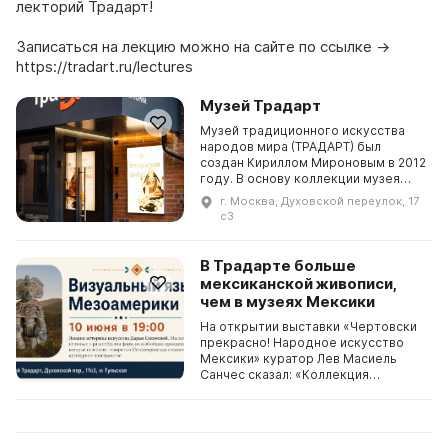
лекторий Традарт!
Записаться на лекцию можно на сайте по ссылке →
https://tradart.ru/lectures
Музей Традарт
Музей традиционного искусства
народов мира (ТРАДАРТ) был
создан Кириллом Мироновым в 2012
году. В основу коллекции музея
легла глиняная игрушка из
г. Москва, Духовской переулок, 17
различных гончарных центров
с3
СССР, собранная в 1960-е ...
В Традарте больше
мексиканской живописи,
чем в музеях Мексики
На открытии выставки «Чертовски
прекрасно! Народное искусство
Мексики» куратор Лев Масиель
Санчес сказал: «Коллекция
живописи, которую вы увидите в
музее Традарт, по разнообразию
превосходит то, что с ...