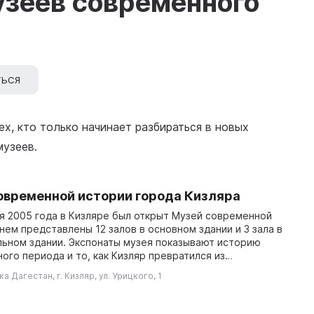
узеев современного
ТЬСЯ
х, кто только начинает разбираться в новых
музеев.
овременной истории города Кизляра
я 2005 года в Кизляре был открыт Музей современной
 нем представлены 12 залов в основном здании и 3 зала в
ьном здании. Экспонаты музея показывают историю
ого периода и то, как Кизляр превратился из
ьного городка в город с высокоразвитой
а Дагестан, г. Кизляр, ул. Урицкого, 1
ос...