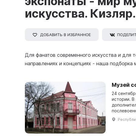
экспонаты - мир м
искусства. Кизляр.
ДОБАВИТЬ В ИЗБРАННОЕ
ПОДЕЛИ
Для фанатов современного искусства и для те
направлениях и концепциях - наша подборка 
Музей с
24 сентябр
истории. В
дополнител
послевоенн
провинциал
Республик
промышленн