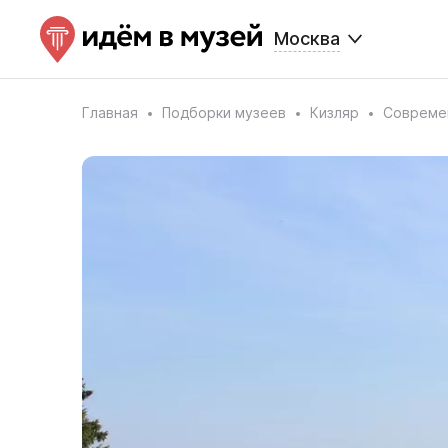
Москва
Главная
Подборки музеев
Кизляр
Совреме