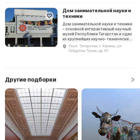
астрофизическими явлениями и
происхождением планет. Также
Дом занимательной науки и
можно узнать о геологической
техники
истории Татарстана и палеонтолог...
Дом занимательной науки и техники
– основной интерактивный научный
музей Республики Татарстан и один
из крупнейших научно-технических
центров для детей, молодежи и
Респ. Татарстан, г. Казань, ул.
взрослых в России. Идея создания
Габдуллы Тукая, зд. 91
интерактивного центра
принадлежит легендарному
инженеру, космонавту и ученому –
дважды Герою Советского...
Другие подборки