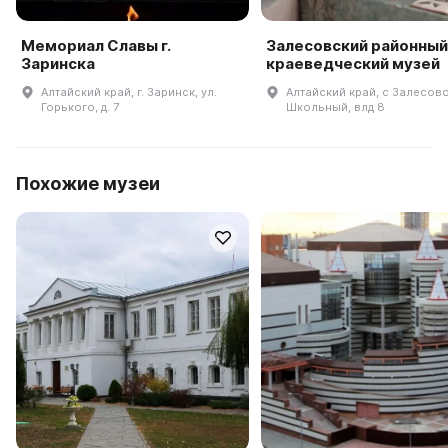
Мемориал Славы г.
Залесовский районный
Заринска
краеведческий музей
Алтайский край, г. Заринск, ул.
Алтайский край, с Залесово
Горького, д. 7
Школьный, влд 8
Похожие музеи