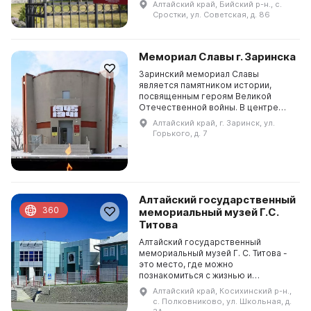
Алтайский край, Бийский р-н., с.
музей-заповедник в доме, который
Сростки, ул. Советская, д. 86
В. М. Шукшин купи...
Мемориал Славы г. Заринска
Заринский мемориал Славы
является памятником истории,
посвященным героям Великой
Отечественной войны. В центре
комплекса расположено здание
Алтайский край, г. Заринск, ул.
музея, представляющее собой
Горького, д. 7
башню с изображением панорамы
бо...
Алтайский государственный
360
мемориальный музей Г.С.
Титова
Алтайский государственный
мемориальный музей Г. С. Титова -
это место, где можно
познакомиться с жизнью и
деятельностью второго
Алтайский край, Косихинский р-н.,
космонавта планеты Германа
с. Полковниково, ул. Школьная, д.
Титова и историей отечественной