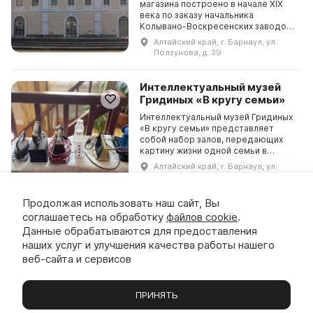
магазина построено в начале XIX
века по заказу начальника
Колывано-Воскресенских заводов
П. К. Фролова для хранения
Алтайский край, г. Барнаул, ул.
инструментов, материалов и
Ползунова, д. 39
заводской казны. Автором
проекта...
Интеллектуальный музей
Гридиных «В кругу семьи»
Интеллектуальный музей Гридиных
«В кругу семьи» представляет
собой набор залов, передающих
картину жизни одной семьи в
разные исторические эпохи.
Алтайский край, г. Барнаул, ул.
Например, в зале можно посетить
Анатолия, д. 130
рабочую мастерскую Пав...
Продолжая использовать наш сайт, Вы
соглашаетесь на обработку
файлов cookie
.
Данные обрабатываются для предоставления
Мемориальный музей М.Т.
Калашникова
наших услуг и улучшения качества работы нашего
веб-сайта и сервисов
Музей Михаила Тимофеевича
Калашникова был создан по
распоряжению администрации
ПРИНЯТЬ
Алтайского края в целях
увековечения его достижений,
Музеи
Выставки
Экскурсии
Чаты
Вы
Алтайский край, Курьинский р-н., с.