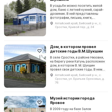
В усадьбе можно посетить жилой
дом, баню с летней кухней, сарай-
дровяник. В ней представлены
фотографии, письма, книги,
предметы личного пользования и
Алтайский край, Бийский р-н., с.
многое другое, что позволяет
Сростки, Кривой пер., д. 34
почувствовать атмосф...
Дом, в котором провел
детские годы В.М.Шукшин
В селе Сростки, в районе Низовки,
на берегу реки Катунь расположен
дом, в котором В. М. Шукшин
провел свои детские годы. В нем
располагается экспозиция
Алтайский край, Бийский р-н., с.
«Далекие зимние вечера»,
Сростки, ул. Братьев Ореховых, д.
посвященная периоду 40–...
76
Музей истории города
Яровое
В 2009 году на базе Залов