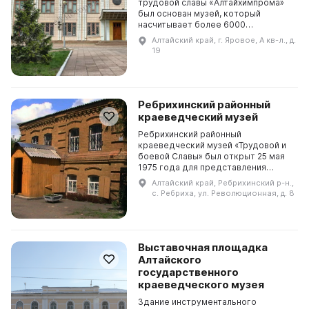
трудовой славы «Алтайхимпрома»
был основан музей, который
насчитывает более 6000
экспонатов. В 2021 году для
Алтайский край, г. Яровое, А кв-л., д.
посетителей были организованы
19
многочисленные выставки, такие
как:...
Ребрихинский районный
краеведческий музей
Ребрихинский районный
краеведческий музей «Трудовой и
боевой Славы» был открыт 25 мая
1975 года для представления
истории и культуры Ребрихинского
Алтайский край, Ребрихинский р-н.,
района. Оргкомитет в составе 18
с. Ребриха, ул. Революционная, д. 8
человек был под руков...
Выставочная площадка
Алтайского
государственного
краеведческого музея
Здание инструментального