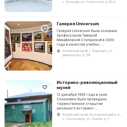
наследием прошлого и
с. Кулунда, ул. Советская, д 26/2
представляет историю
Кулундинск...
Галерея Universum
Галерея Universum была основана
профессором Тамарой
Михайловной Степанской в 2000
году в качестве учебно-
экспериментальной базы
Алтайский край, г. Барнаул, ул.
лаборатории «Изобразительное
Димитрова, д. 66
искусство и архитектура». Галерея
служит дл...
Историко-революционный
музей
12 декабря 1965 года в селе
Солоновке было проведено
торжественное открытие
школьного историко-
революционного музея.
Алтайский край, Волчихинский р-н.,
Двухэтажный дом, бывший штабом
с. Солоновка, ул. Новая, д. 3
партизанской армии, стал местом
размещения экспозици...