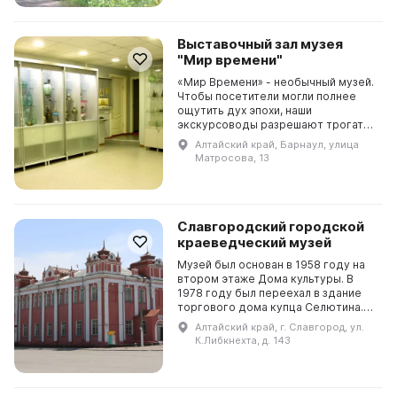
Выставочный зал музея
"Мир времени"
«Мир Времени» - необычный музей.
Чтобы посетители могли полнее
ощутить дух эпохи, наши
экскурсоводы разрешают трогать
экспонаты и даже приводить их в
Алтайский край, Барнаул, улица
действие! Можно, к примеру,
Матросова, 13
покрутить рукоятку си...
Славгородский городской
краеведческий музей
Музей был основан в 1958 году на
втором этаже Дома культуры. В
1978 году был переехал в здание
торгового дома купца Селютина.
Инициатором открытия музея был
Алтайский край, г. Славгород, ул.
секретарь ГК КПСС Владимир
К.Либкнехта, д. 143
Андрианович Лоба...