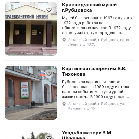
Краеведческий музей
г.Рубцовска
Музей был основан в 1967 году и до
1972 года работал на
общественных началах. В 1972 году
он получил статус городского
краеведческого музея, а в 1986
Алтайский край, г. Рубцовск, пр-кт.
году было предоставлено новое
Ленина, д. 137А
помещение площадью 9...
Картинная галерея им.В.В.
Тихонова
Рубцовская картинная галерея
была основана в 1989 году и стала
важным событием в культурной
жизни города. В 1990 году после
ремонта была организована
Алтайский край, г. Рубцовск, ул.
выставка художника Ф. А. Филонова,
Калинина, д. 15
на которой было...
Усадьба матери В.М.
Шукшина