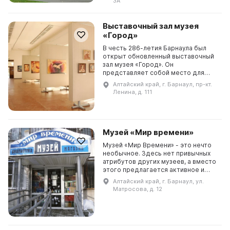
3А
космонавтики ...
Выставочный зал музея
«Город»
В честь 286-летия Барнаула был
открыт обновленный выставочный
зал музея «Город». Он
представляет собой место для
творческого развития детей и
Алтайский край, г. Барнаул, пр-кт.
взрослых, а талантливая молодежь
Ленина, д. 111
сможет претворить в жизнь...
Музей «Мир времени»
Музей «Мир Времени» - это нечто
необычное. Здесь нет привычных
атрибутов других музеев, а вместо
этого предлагается активное и
увлекательное взаимодействие с
Алтайский край, г. Барнаул, ул.
экскурсоводом. Посетители могут
Матросова, д. 12
потрогать ...