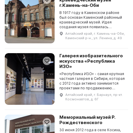
г.Камень-на-Оби
В 1917 году в Каменском районе
был основан Каменский районный
краеведческий музей. Идея
создания музея появилась
благодаря находке костей
Алтайский край, г. Камень-на-Оби,
ископаемых животных в Аллакской
Каменский р-н., ул. Ленина, д. 49
Суеве. В музей было привезено ...
Галерея изобразительного
искусства «Республика
ИЗО»
«Республика ИЗО» - самая крупная
частная галерея в Сибири, которая
с 2012 года активно занимается
проектами по продвижению
изобразительного искусства. За
Алтайский край, г. Барнаул, пр-кт.
четыре года существования
Космонавтов, д. 6Г
галерея провела неск...
Мемориальный музей Р.
Рождественского
30 июня 2012 года в селе Косиха,