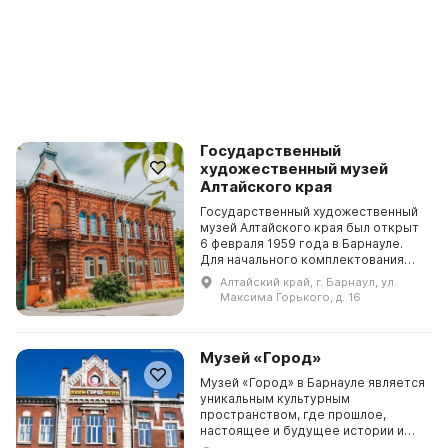
Государственный
художественный музей
Алтайского края
Государственный художественный
музей Алтайского края был открыт
6 февраля 1959 года в Барнауле.
Для начального комплектования
фондов музея помогли
Алтайский край, г. Барнаул, ул.
Третьяковская галерея, Русский
Максима Горького, д. 16
музей, Эрмитаж, Истори...
Музей «Город»
Музей «Город» в Барнауле является
уникальным культурным
пространством, где прошлое,
настоящее и будущее истории и
культуры соединены между собой.