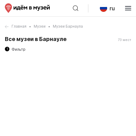
ru
Главная
Музеи
Музеи Барнаула
Все музеи в Барнауле
73 мест
1
Фильтр