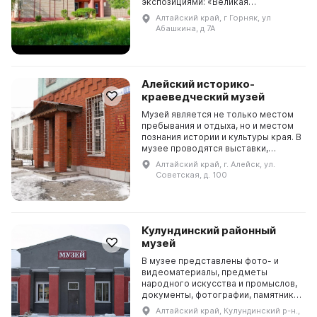
экспозициями: «Великая
Отечественная война, 1941–1945
Алтайский край, г Горняк, ул
гг.», «История горного
Абашкина, д 7А
производства» и «Природа Л...
Алейский историко-
краеведческий музей
Музей является не только местом
пребывания и отдыха, но и местом
познания истории и культуры края. В
музее проводятся выставки,
лекции, концерты, мастер-классы,
Алтайский край, г. Алейск, ул.
творческие встречи и другие
Советская, д. 100
мероприятия...
Кулундинский районный
музей
В музее представлены фото- и
видеоматериалы, предметы
народного искусства и промыслов,
документы, фотографии, памятники
архитектуры. Музей является
Алтайский край, Кулундинский р-н.,