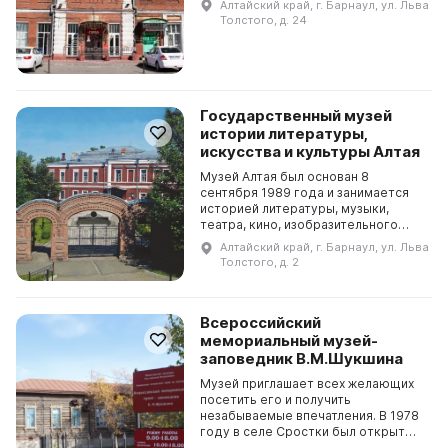
Алтайский край, г. Барнаул, ул. Льва
В 2007 году здание бывшей
Толстого, д. 24
городской ратуши, построенно...
Государственный музей
истории литературы,
искусства и культуры Алтая
Музей Алтая был основан 8
сентября 1989 года и занимается
историей литературы, музыки,
театра, кино, изобразительного
искусства и народного творчества
Алтайский край, г. Барнаул, ул. Льва
Алтая. В настоящее время
Толстого, д. 2
музейный фонд включает в...
Всероссийский
мемориальный музей-
заповедник В.М.Шукшина
Музей приглашает всех желающих
посетить его и получить
незабываемые впечатления. В 1978
году в селе Сростки был открыт
Всероссийский мемориальный