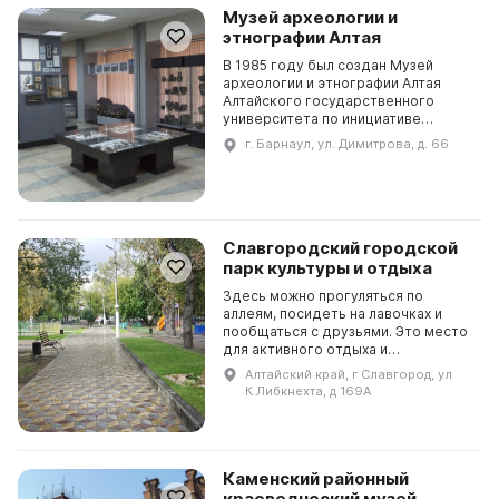
Музей археологии и
этнографии Алтая
В 1985 году был создан Музей
археологии и этнографии Алтая
Алтайского государственного
университета по инициативе
заведующего лабораторией
г. Барнаул, ул. Димитрова, д. 66
археологии Юрия Фёдоровича
Кирюшина, который получил
поддержк...
Славгородский городской
парк культуры и отдыха
Здесь можно прогуляться по
аллеям, посидеть на лавочках и
пообщаться с друзьями. Это место
для активного отдыха и
развлечений. Городской парк
Алтайский край, г Славгород, ул
культуры и отдыха предлагает
К.Либкнехта, д 169А
горожанам множество возможнос...
Каменский районный
краеведческий музей