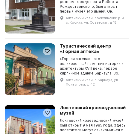
родном городе поэта Роберта
Рождественского, был открыт
первый музей его имени. Он
находится в здании Центра
Алтайский край, Косихинский р-н.,
патриотического воспитания,
с. Косиха, ул. Советская, д 18
созданного для празднования юб...
Туристический центр
«Горная аптека»
«Горная аптека» – это
великолепный памятник истории и
архитектуры XVIII века, первое
кирпичное здание Барнаула. Во
время существования горнорудных
Алтайский край, г. Барнаул, ул.
заводов Акинфия Демидова здесь
Ползунова, д. 42
была открыта первая ап...
Локтевский краеведческий
музей
Локтевский краеведческий музей
был открыт 9 мая 1985 года. Здесь
посетители могут ознакомиться с