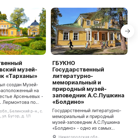
твенный
ГБУКНО
У
вский музей-
Государственный
М
ик «Тарханы»
литературно-
«
мемориальный и
р
был создан Музей-
природный музей-
В
расположенный на
заповедник А.С.Пушкина
г
естье Арсеньевых -
о
«Болдино»
. Лермонтова по
А
линии. Он
Государственный литературно-
бл., Белинский р-н., с.
я на площади 197
ул. Бугор, д. 1/1
мемориальный и природный
онный фонд музея
музей-заповедник А.С.Пушкина
«Болдино» - одно из самых
знаменитых пушкинских мест
Нижегородская обл.,