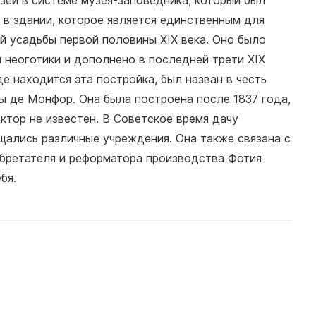
зей в системе музея-заповедника, который был
н в здании, которое является единственным для
й усадьбы первой половины XIX века. Оно было
 неоготики и дополнено в последней трети XIX
де находится эта постройка, был назван в честь
ы де Монфор. Она была построена после 1837 года,
ктор не известен. В Советское время дачу
ались различные учреждения. Она также связана с
бретателя и реформатора производства Фотия
бя.