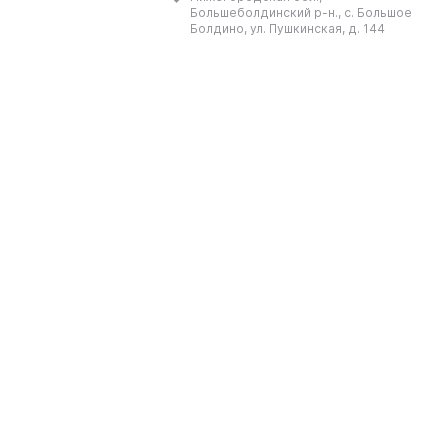
России. В старинном селе
Большеболдинский р-н., с. Большое
Большое Болдино
Болдино, ул. Пушкинская, д. 144
Нижегородской губернии н ...