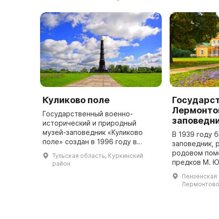
Куликово поле
Государс
Лермонто
Государственный военно-
заповедн
исторический и природный
музей-заповедник «Куликово
В 1939 году 
поле» создан в 1996 году в
заповедник, 
память об одном из величайших
родовом пом
Тульская область, Куркинский
сражений средневековья –
предков М. Ю
район
Куликовской битве. Победа на
материнской 
Пензенская о
Куликовом поле ...
располагаетс
Лермонтово, 
га. Коллекци
сост ...