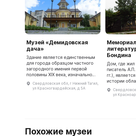
Музей «Демидовская
Мемориал
дача»
литератур
Бондина
Здание является единственным
для города образцом частного
Дом, где жил
загородного имения первой
писатель А.П
половины XIX века, изначально
гг.), являетс
построенном в стиле
истории обла
Свердловская обл, г Нижний Тагил,
классицизма с элементами
был построен
ул Красногвардейская, д 5А
Свердловска
неоготики и дополненным после
половине XIX
ул Красноар
реконструкц ...
типично для 
...
Похожие музеи