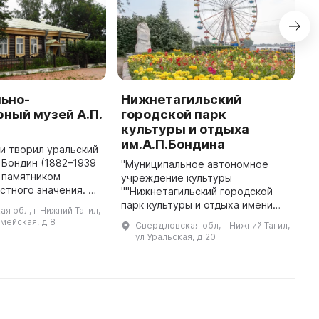
ьно-
Нижнетагильский
A
ный музей А.П.
городской парк
L
культуры и отдыха
T
им.А.П.Бондина
A
 и творил уральский
wo
. Бондин (1882–1939
"Муниципальное автономное
m
я памятником
учреждение культуры
s
стного значения. Он
""Нижнетагильский городской
T
 во второй
парк культуры и отдыха имени
я обл, г Нижний Тагил,
 века. Здание
Алексея Петровича Бондина"".
мейская, д 8
Свердловская обл, г Нижний Тагил,
деревянного зодче
Парк расположен в центральном
ул Уральская, д 20
районе города на берегу
Тагильского пр ...