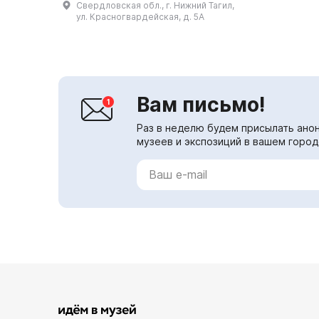
Свердловская обл., г. Нижний Тагил,
является единственным для
ул. Красногвардейская, д. 5А
Нижнего Тагила примером ча...
Вам письмо!
Раз в неделю будем присылать анон
музеев и экспозиций в вашем город