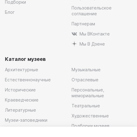
Подборки
Пользовательское
Блог
соглашение
Партнерам
Мы ВКонтакте
Мы В Дзене
Каталог музеев
Архитектурные
Музыкальные
Естественнонаучные
Отраслевые
Исторические
Персональные,
мемориальные
Краеведческие
Театральные
Литературные
Художественные
Музеи-заповедники
Подборки музеев
Музей современного
искусства