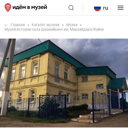
ru
Главная
Каталог музеев
Музеи
Музей истории села Шахмайкино им. Мирхайдара Файзи