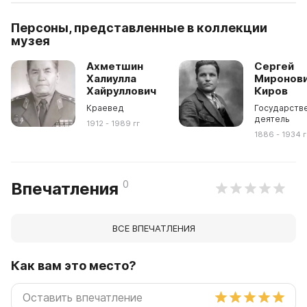
Персоны, представленные в коллекции
музея
Ахметшин
Сергей
Халиулла
Миронов
Хайруллович
Киров
Краевед
Государств
деятель
1912 - 1989 гг
1886 - 1934 г
0
Впечатления
ВСЕ ВПЕЧАТЛЕНИЯ
Как вам это место?