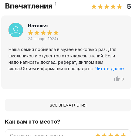
1
Впечатления
5
Наталья
24 января 2024 г.
Наша семья побывала в музее несколько раз. Для
школьников и студентов это кладезь знаний. Если
надо написать доклад, реферат, диплом вам
сюда.Объем информации и площади поражают. В
Читать далее
первый раз даже потерялись в залах. Очень
0
нравилось, когда в музее проводили
костюмированные квесты. Важно: детям интересны
игровые стенды. Заодно и с историей страны
знакомятся. Очень нравиться круглый зал, где можно
ВСЕ ВПЕЧАТЛЕНИЯ
посидеть и полежать, наблюдая "в небе" под
куполом историю страны. В 2023 году приезжали в
музей писать Всероссийский Географический
Как вам это место?
диктант. Важно: для многодетных семей вход всегда
свободный, как и в Арсенале (Московские филиалы).