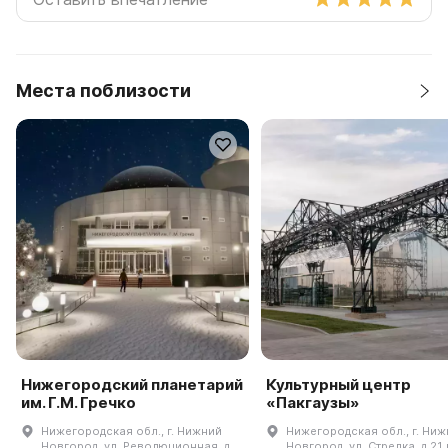
Жаль только, что после открытия не было замены
интерактивной аппаратуры (Некоторые стенды не
работают. Технике свойственно ломаться.).
Считаем, что этот Музей надо посетить обязательно.
Места поблизости
Нижегородский планетарий
Культурный центр
им. Г.М. Гречко
«Пакгаузы»
Нижегородская обл., г. Нижний
Нижегородская обл., г. Ни
Новгород, ул. Революционная, д.
Новгород, ул. Стрелка, д 21