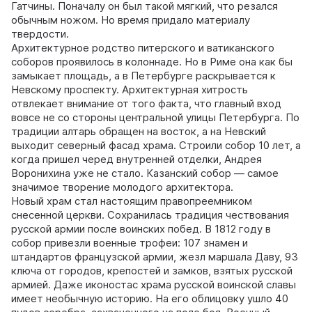
Гатчины. Поначалу он был такой мягкий, что резался
обычным ножом. Но время придало материалу
твердости.
Архитектурное родство питерского и ватиканского
соборов проявилось в колоннаде. Но в Риме она как бы
замыкает площадь, а в Петербурге раскрывается к
Невскому проспекту. Архитектурная хитрость
отвлекает внимание от того факта, что главный вход
вовсе не со стороны центральной улицы Петербурга. По
традиции алтарь обращен на восток, а на Невский
выходит северный фасад храма. Строили собор 10 лет, а
когда пришел черед внутренней отделки, Андрея
Воронихина уже не стало. Казанский собор — самое
значимое творение молодого архитектора.
Новый храм стал настоящим правопреемником
снесенной церкви. Сохранилась традиция чествования
русской армии после воинских побед. В 1812 году в
собор привезли военные трофеи: 107 знамен и
штандартов французской армии, жезл маршала Даву, 93
ключа от городов, крепостей и замков, взятых русской
армией. Даже иконостас храма русской воинской славы
имеет необычную историю. На его облицовку ушло 40