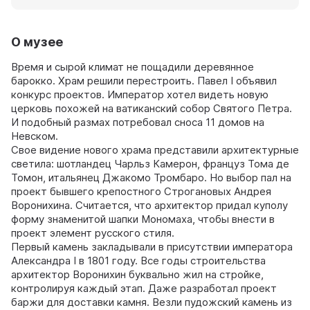
О музее
Время и сырой климат не пощадили деревянное
барокко. Храм решили перестроить. Павел I объявил
конкурс проектов. Император хотел видеть новую
церковь похожей на ватиканский собор Святого Петра.
И подобный размах потребовал сноса 11 домов на
Невском.
Свое видение нового храма представили архитектурные
светила: шотландец Чарльз Камерон, француз Тома де
Томон, итальянец Джакомо Тромбаро. Но выбор пал на
проект бывшего крепостного Строгановых Андрея
Воронихина. Считается, что архитектор придал куполу
форму знаменитой шапки Мономаха, чтобы внести в
проект элемент русского стиля.
Первый камень закладывали в присутствии императора
Александра I в 1801 году. Все годы строительства
архитектор Воронихин буквально жил на стройке,
контролируя каждый этап. Даже разработал проект
баржи для доставки камня. Везли пудожский камень из