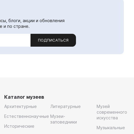
сы, блоги, акции и обновления
е и по стране.
ПОДПИСАТЬСЯ
Каталог музеев
Архитектурные
Литературные
Музей
современного
Естественнонаучные
Музеи-
искусства
заповедники
Исторические
Музыкальные