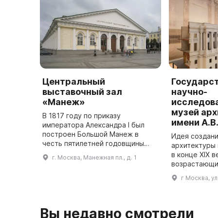
Центральный
Государс
выставочный зал
научно-
«Манеж»
исследов
музей ар
В 1817 году по приказу
имени А.В
императора Александра I был
построен Большой Манеж в
Идея создани
честь пятилетней годовщины
архитектуры 
победы русского оружия в
в конце XIX в
г. Москва, Манежная пл., д. 1
Отечественной войне 1812 года.
возрастающи
Проект постройки был
национально
г Москва, у
разработан инженером ...
целях обобщ
накопленног
Вы недавно смотрели