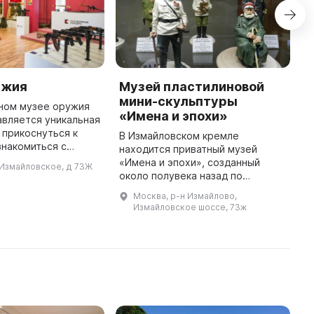
ужия
Музей пластилиновой
К
мини-скульптуры
вном музее оружия
р
«Имена и эпохи»
авляется уникальная
у
прикоснуться к
р
В Измайловском кремле
знакомиться с
и
находится приватный музей
азцами оружия
И
«Имена и эпохи», созданный
 Измайловское, д 73Ж
ожете подержать их
–
около полувека назад по
ить их вес и удобст
М
инициативе двух мастеров-
Москва, р-н Измайлово,
любителей - Ростислава
Измайловское шоссе, 73ж
Олюнина и Андрея Миллера. Все
представленные в нем эк ...