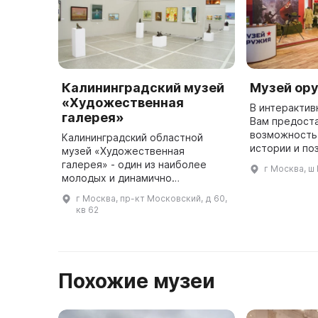
Калининградский музей
Музей ор
«Художественная
В интеракти
галерея»
Вам предост
возможность 
Калининградский областной
истории и по
музей «Художественная
разными обр
галерея» - один из наиболее
г Москва, ш
ближе. Вы м
молодых и динамично
в руках, оцен
развивающихся музеев России.
г Москва, пр-кт Московский, д 60,
...
Его фондовое собрание
кв 62
включает более 13000 работ
различных жанров искусства ...
Похожие музеи