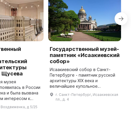
твенный
Государственный музей-
Г
памятник «Исаакиевский
и
ательский
собор»
х
хитектуры
«
Исаакиевский собор в Санкт-
. Щусева
Петербурге - памятник русской
М
архитектуры XIX века и
о
я музея
величайшее купольное
с
появилась в России
сооружение в мире, созданное
н
ека и была вызвана
г. Санкт-Петербург, Исаакиевская
архитектором Огюстом
к
м интересом к
пл., д. 4
Монферраном - символ
к
му наследию. В
л Воздвиженка, д 5/25
имперского могущества. Строи
З
ения материала,
...
о различными
музеями и учреж ...