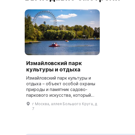
Измайловский парк
культуры и отдыха
Измайловский парк культуры и
отдыха – объект особой охраны
природы и памятник садово-
паркового искусства, который
входит в число наиболее чистых
г Москва, аллея Большого Круга, д
парков в Европе. Он предлагает
7
посетителям широкий выбо...