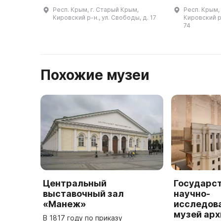
ХIХ века. В музее представлены
Но начало ре
Респ. Крым, г. Старый Крым,
Респ. Крым,
экспозиционные залы:
ждать до 201
Кировский р-н., ул. Свободы, д. 17
Кировский р-
«Археология», «Старый Крым
предложение
74
конца ХIХ — начал ...
одобрени ...
Похожие музеи
Центральный
Государс
выставочный зал
научно-
«Манеж»
исследов
музей ар
В 1817 году по приказу