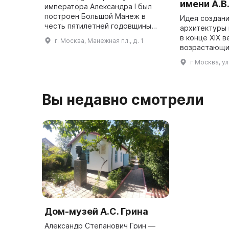
имени А.В
императора Александра I был
построен Большой Манеж в
Идея создани
честь пятилетней годовщины
архитектуры 
победы русского оружия в
в конце XIX в
г. Москва, Манежная пл., д. 1
Отечественной войне 1812 года.
возрастающи
Проект постройки был
национально
г Москва, у
разработан инженером ...
целях обобщ
накопленног
Вы недавно смотрели
Дом-музей А.С. Грина
Александр Степанович Грин —