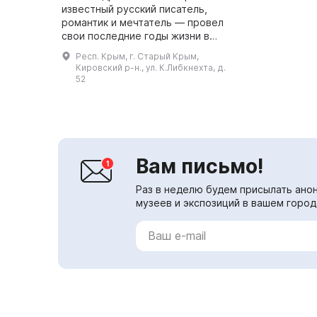
известный русский писатель,
романтик и мечтатель — провел
свои последние годы жизни в
городе Старый Крым. Там он
Респ. Крым, г. Старый Крым,
закончил свои
Кировский р-н., ул. К.Либкнехта, д.
автобиографические очерки и
52
приступил к напис...
Вам письмо!
Раз в неделю будем присылать анон
музеев и экспозиций в вашем город