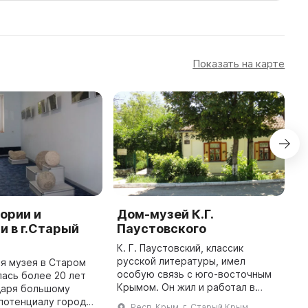
Показать на карте
ории и
Дом-музей К.Г.
A
и в г.Старый
Паустовского
A
w
К. Г. Паустовский, классик
a
русской литературы, имел
я музея в Старом
i
особую связь с юго-восточным
ась более 20 лет
h
Крымом. Он жил и работал в
даря большому
Старом Крыму, Коктебеле, часто
потенциалу города.
Респ. Крым, г. Старый Крым,