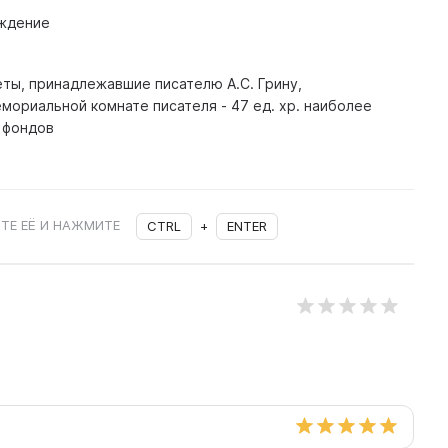
ждение
ы, принадлежавшие писателю А.С. Грину,
ориальной комнате писателя - 47 ед. хр. наиболее
 фондов
ТЕ ЕЁ И НАЖМИТЕ
CTRL
+
ENTER