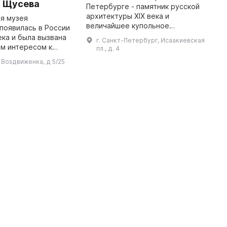
. Щусева
Петербурге - памятник русской
М
архитектуры XIX века и
о
я музея
величайшее купольное
с
появилась в России
сооружение в мире, созданное
н
ека и была вызвана
г. Санкт-Петербург, Исаакиевская
архитектором Огюстом
к
м интересом к
пл., д. 4
Монферраном - символ
к
му наследию. В
л Воздвиженка, д 5/25
имперского могущества. Строи
З
ения материала,
...
о различными
музеями и учреж ...