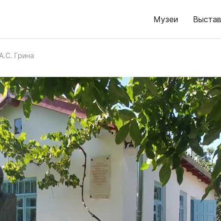
Музеи
Выстав
А.С. Грина