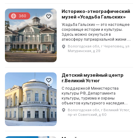
Историко-этнографический
360
музей «Усадьба Гальских»
Усадьба Гальских — это настоящее
сокровище истории и культуры.
Здесь можно окунуться в
атмосферу патриархальной жизни и
полюбоваться на красоту дома,
Вологодская обл, г Череповец, ул
конюшни, людские избы, амбары,
Матуринская, д 29
маслобойни, круглог...
Детский музейный центр
г.Великий Устюг
С поддержкой Министерства
культуры РФ, Департамента
культуры, туризма и охраны
объектов культурного наследия
Вологодской области и личного
Вологодская обл, г Великий Устюг,
патроната губернатора
пр-кт Советский, д 60
Вологодской области О. А.
Кувшинникова ...