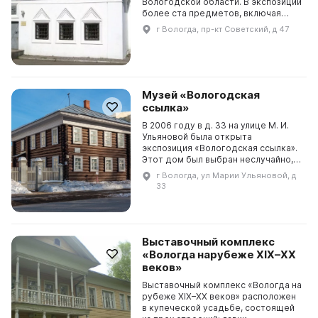
Вологодской области. В экспозиции
более ста предметов, включая
стулья из 1704 года с двумя
г Вологда, пр-кт Советский, д 47
резными львами, било с вензелем и
датой...
Музей «Вологодская
ссылка»
В 2006 году в д. 33 на улице М. И.
Ульяновой была открыта
экспозиция «Вологодская ссылка».
Этот дом был выбран неслучайно,
ведь в нем жил Иосиф
г Вологда, ул Марии Ульяновой, д
Виссарионович Джугашвили
33
(Сталин). Однако он не единстве...
Выставочный комплекс
«Вологда нарубеже XIX–XX
веков»
Выставочный комплекс «Вологда на
рубеже XIX–XX веков» расположен
в купеческой усадьбе, состоящей