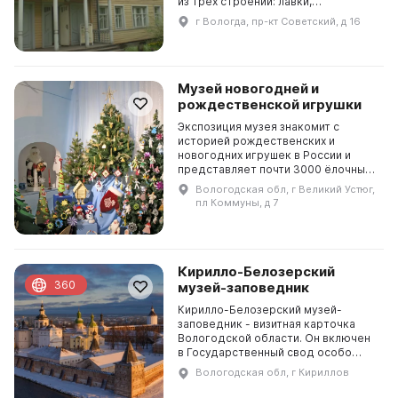
из трех строений: лавки,
купеческого особняка и доходного
г Вологда, пр-кт Советский, д 16
дома. Все постройки в начале ХХ
века принадле...
Музей новогодней и
рождественской игрушки
Экспозиция музея знакомит с
историей рождественских и
новогодних игрушек в России и
представляет почти 3000 ёлочных
украшений с начала XX века до
Вологодская обл, г Великий Устюг,
сегодняшнего дня. На ёлочках,
пл Коммуны, д 7
которые кружатся в ви...
Кирилло-Белозерский
360
музей-заповедник
Кирилло-Белозерский музей-
заповедник - визитная карточка
Вологодской области. Он включен
в Государственный свод особо
ценных объектов культурного
Вологодская обл, г Кириллов
наследия Российской Федерации с
1997 года. В музее пре...