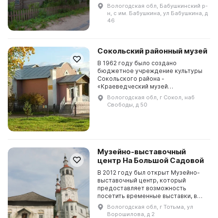
которых можно познакомиться с
Вологодская обл, Бабушкинский р-
уникальными предметами,
н, с им. Бабушкина, ул Бабушкина, д
национальными ко...
46
Сокольский районный музей
В 1962 году было создано
бюджетное учреждение культуры
Сокольского района -
«Краеведческий музей
Сокольского района». В 1993 году
Вологодская обл, г Сокол, наб
оно было реорганизовано в
Свободы, д 50
Сокольский городской историко-
краеведческий ...
Музейно-выставочный
центр На Большой Садовой
В 2012 году был открыт Музейно-
выставочный центр, который
предоставляет возможность
посетить временные выставки, в
частности, «Тотемские женщины в
Вологодская обл, г Тотьма, ул
культуре» и «Ярмарку»,
Ворошилова, д 2