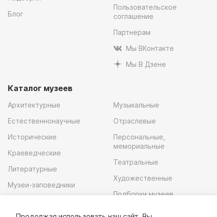
Пользовательское
Блог
соглашение
Партнерам
Мы ВКонтакте
Мы В Дзене
Каталог музеев
Архитектурные
Музыкальные
Естественнонаучные
Отраслевые
Исторические
Персональные,
мемориальные
Краеведческие
Театральные
Литературные
Художественные
Музеи-заповедники
Подборки музеев
Музей современного
искусства
Продолжая использовать наш сайт, Вы