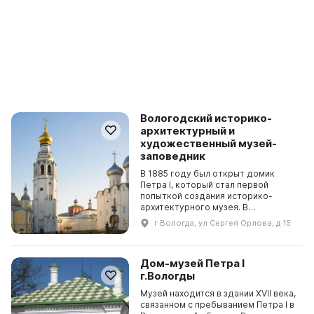
Вологодский историко-
архитектурный и
художественный музей-
заповедник
В 1885 году был открыт домик
Петра I, который стал первой
попыткой создания историко-
архитектурного музея. В
настоящее время музей включает в
г Вологда, ул Сергея Орлова, д 15
себя комплекс памятников
Вологодского кремля и девять
фили...
Дом-музей Петра I
г.Вологды
Музей находится в здании XVII века,
связанном с пребыванием Петра I в