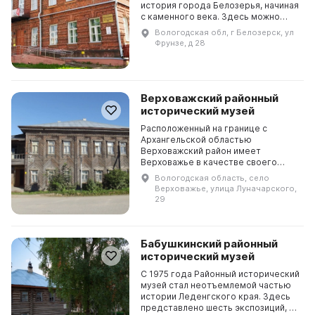
история города Белозерья, начиная
с каменного века. Здесь можно
увидеть материалы
Вологодская обл, г Белозерск, ул
археологических исследований,
Фрунзе, д 28
макет Белозерского кремля, 17
храмов,...
Верховажский районный
исторический музей
Расположенный на границе с
Архангельской областью
Верховажский район имеет
Верховажье в качестве своего
центра, находящегося на
Вологодская область, село
расстоянии 230 км от Вологды. В
Верховажье, улица Луначарского,
далекие времена эти земли были
29
заселены ...
Бабушкинский районный
исторический музей
С 1975 года Районный исторический
музей стал неотъемлемой частью
истории Леденгского края. Здесь
представлено шесть экспозиций, в