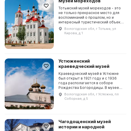
Музей мореходов
Тотьмский музей мореходов - это
не только прекрасное место для
воспоминаний о прошлом, но и
интересный туристический объект,
который привлекает
Вологодская обл, г Тотьма, ул
любознательных людей из разных
Кирова, д 1
стран. В 1996 году в ч...
Устюженский
краеведческий музей
Краеведческий музей в Устюжне
был открыт в 1921 году и с 1936
года располагается в соборе
Рождества Богородицы. В музее
представлены три отдела:
Вологодская обл, г Устюжна, пл
исторический, художественный и
Соборная, д 5
выставочный. Отдел истор...
Чагодощенский музей
истории и народной