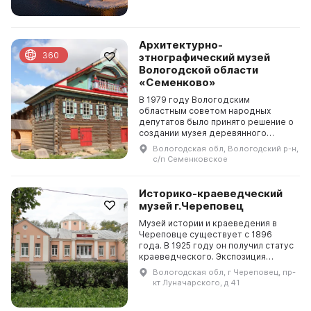
Архитектурно-
360
этнографический музей
Вологодской области
«Семенково»
В 1979 году Вологодским
областным советом народных
депутатов было принято решение о
создании музея деревянного
зодчества Вологодской области.
Вологодская обл, Вологодский р-н,
Архитектурно-этнографический
с/п Семенковское
музей «Семенково» представляе...
Историко-краеведческий
музей г.Череповец
Музей истории и краеведения в
Череповце существует с 1896
года. В 1925 году он получил статус
краеведческого. Экспозиция
"Город юный — город древний"
Вологодская обл, г Череповец, пр-
рассказывает о прошлом края и
кт Луначарского, д 41
представляет посетит...