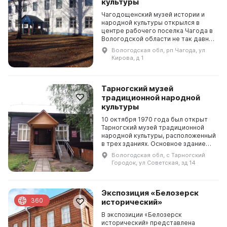
культуры
Чагодощенский музей истории и
народной культуры открылся в
центре рабочего поселка Чагода в
Вологодской области не так давно.
Он расположен по проекту Н. А.
Вологодская обл, рп Чагода, ул
Троцкого, а в годы Великой
Кирова, д 1
Отечественной во...
Тарногский музей
традиционной народной
культуры
10 октября 1970 года был открыт
Тарногский музей традиционной
народной культуры, расположенный
в трех зданиях. Основное здание
было построено в 1927 году и в нём
Вологодская обл, с Тарногский
расположена основная экспозиция
Городок, ул Советская, зд 14
музея....
Экспозиция «Белозерск
360
исторический»
В экспозиции «Белозерск
исторический» представлена