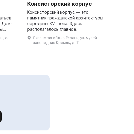
х
Консисторский корпус
Консисторский корпус — это
атьев
памятник гражданской архитектуры
. Дом-
середины XVII века. Здесь
ды
располагалось главное
й,
административное учреждение
., с.
Рязанская обл., г. Рязань, ул. музей-
дать
епархии, а также церковный архив и
заповедник Кремль, д. 11
судебная палата. В здании мож...