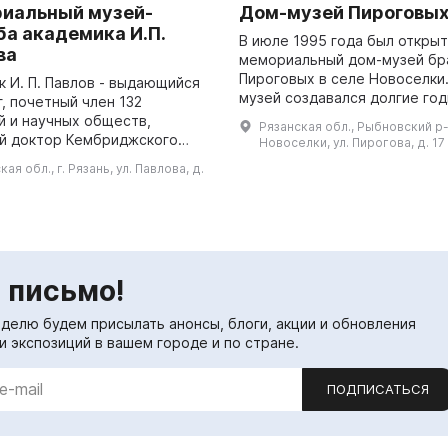
иальный музей-
Дом-музей Пироговы
ба академика И.П.
В июле 1995 года был открыт
ва
мемориальный дом-музей бр
Пироговых в селе Новоселки
к И. П. Павлов - выдающийся
музей создавался долгие го
, почетный член 132
благодаря преданности люде
й и научных обществ,
Рязанская обл., Рыбновский р-н
желающих сохранить и пере
й доктор Кембриджского
Новоселки, ул. Пирогова, д. 17
потомкам историю родн...
итета, первый русский
ая обл., г. Рязань, ул. Павлова, д.
 Нобелевской премии (1904
ейшина ф...
 письмо!
еделю будем присылать анонсы, блоги, акции и обновления
и экспозиций в вашем городе и по стране.
ПОДПИСАТЬСЯ