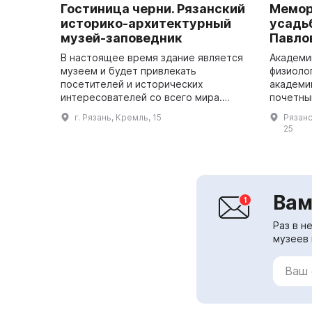
Гостиница черни. Рязанский
Мемор
историко-архитектурный
усадь
музей-заповедник
Павло
В настоящее время здание является
Академи
музеем и будет привлекать
физиолог
посетителей и исторических
академи
интересователей со всего мира.
почетны
Гостиница Черни - это памятник
универс
г. Рязань, Кремль, 15
Рязанск
гражданской архитектуры конца XVII
лауреат
25
века, возведенны...
г.), стар
Вам
Раз в н
музеев 