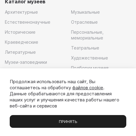
Каталог музеев
Архитектурные
Музыкальные
Естественнонаучные
Отраслевые
Исторические
Персональные,
мемориальные
Краеведческие
Театральные
Литературные
Художественные
Музеи-заповедники
Подборки музеев
Музей современного
искусства
Продолжая использовать наш сайт, Вы
соглашаетесь на обработку
файлов cookie
.
Скачать приложение
Данные обрабатываются для предоставления
наших услуг и улучшения качества работы нашего
веб-сайта и сервисов
ПРИНЯТЬ
Музеи
Выставки
Экскурсии
Чаты
Вы
© 2022 - 2026 «Идём в музей»