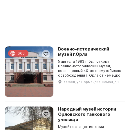
Военно-исторический
360
музей г.Орла
5 августа 1983 г. был открыт
Военно-исторический музей,
посвященный 40-летнему юбилею
освобождения г. Орла от немецко-
фашистских захватчиков.
г Орёл, ул Нормандия-Неман, д 1
Экспозиция музея включает
документы, фотографии, пресс-
мат...
Народный музей истории
Орловского танкового
училища
Музей посвящен истории