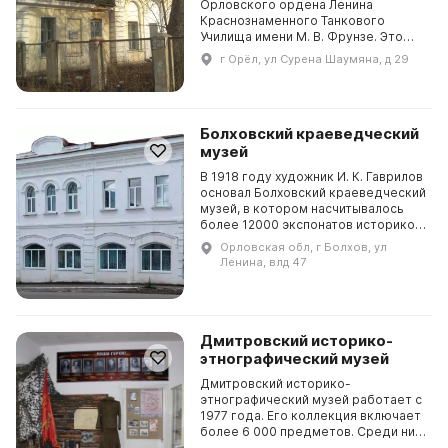
Орловского ордена Ленина
Краснознаменного Танкового
Училища имени М. В. Фрунзе. Это
было первое заведение Рабоче-
г Орёл, ул Сурена Шаумяна, д 29
Крестьянской Красной Армии
(РККА), предназначенное для
подготовк...
Болховский краеведческий
музей
В 1918 году художник И. К. Гаврилов
основал Болховский краеведческий
музей, в котором насчитывалось
более 12000 экспонатов историко-
художественного направления,
Орловская обл, г Болхов, ул
начиная с XVI века. В годы Великой
Ленина, влд 47
Отеч...
Дмитровский историко-
этнографический музей
Дмитровский историко-
этнографический музей работает с
1977 года. Его коллекция включает
более 6 000 предметов. Среди них
особенно ценный мемориальный