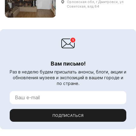
Орловская обл, г Дмитровск, ул
фонд русского композитора
Советская, влд 84
Василия Калиникова и пре...
Вам письмо!
Раз в неделю будем присылать анонсы, блоги, акции и
обновления музеев и экспозиций в вашем городе и
по стране.
ПОДПИСАТЬСЯ