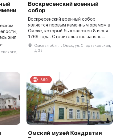
нный
Воскресенский военный
имени
собор
Воскресенский военный собор
является первым каменным храмом в
ческом
Омске, который был заложен 8 июня
епости,
1769 года. Строительство заняло
есь жил
четыре года, и внутри был
,
Омская обл., г. Омск, ул. Спартаковская,
установлен иконостас. Три первых
ый
д 3а
оевского,
престола были...
бое
360
й
Омский музей Кондратия