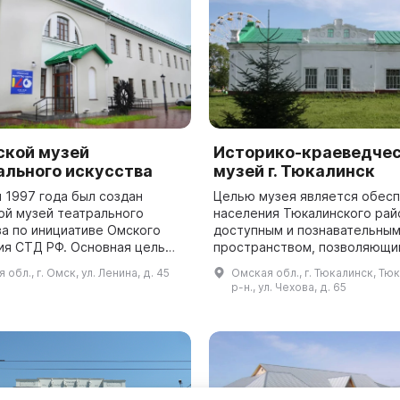
ской музей
Историко-краеведче
ального искусства
музей г. Тюкалинск
 1997 года был создан
Целью музея является обес
ой музей театрального
населения Тюкалинского рай
ва по инициативе Омского
доступным и познавательны
ия СТД РФ. Основная цель
пространством, позволяющи
 объединение архива,
изучать славную историю ре
 обл., г. Омск, ул. Ленина, д. 45
Омская обл., г. Тюкалинск, Тю
 раскрытия Омского
Историко-краеведческий му
р-н., ул. Чехова, д. 65
ного искусства....
Тюкалинского района ...