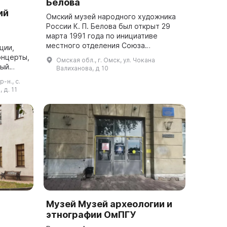
Белова
ий
Омский музей народного художника
России К. П. Белова был открыт 29
марта 1991 года по инициативе
местного отделения Союза
ции,
художников России. Основной состав
онцерты,
Омская обл., г. Омск, ул. Чокана
коллекции составляют работы К. П.
Валиханова, д 10
Белова, п...
о-
-н., с.
кальное
 д. 11
Музей Музей археологии и
этнографии ОмПГУ