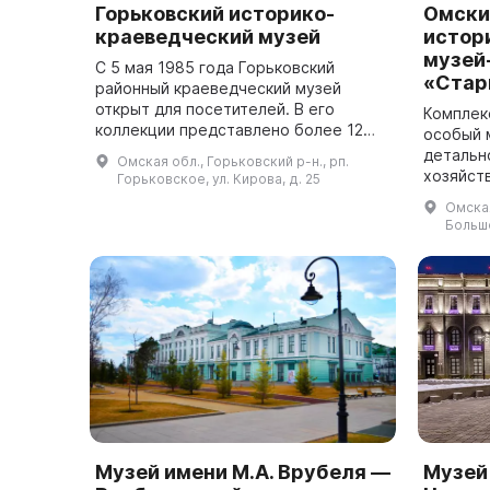
Горьковский историко-
Омски
краеведческий музей
истор
музей
С 5 мая 1985 года Горьковский
«Стар
районный краеведческий музей
открыт для посетителей. В его
Комплек
коллекции представлено более 12
особый 
200 предметов, из которых 9 330
детальн
Омская обл., Горьковский р-н., рп.
входят в экспозицию и являются
хозяйст
Горьковское, ул. Кирова, д. 25
основными фондам...
созданы
Омская
ушедших
Больше
только ..
Музей имени М.А. Врубеля —
Музей