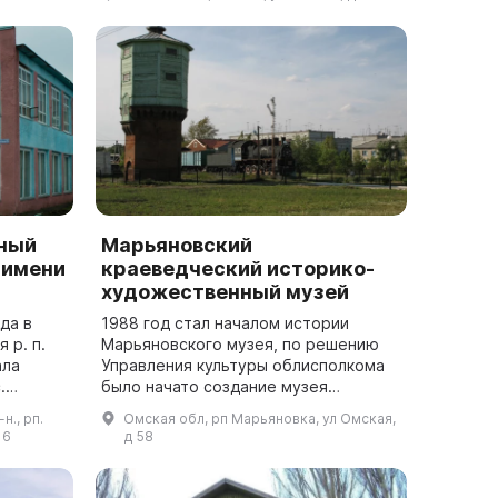
памятником боевой и трудовой сла...
ный
Марьяновский
 имени
краеведческий историко-
художественный музей
да в
1988 год стал началом истории
 р. п.
Марьяновского музея, по решению
ала
Управления культуры облисполкома
.
было начато создание музея
исторического профиля,
н., рп.
Омская обл, рп Марьяновка, ул Омская,
музея —
посвященного боям под Марьяновкой
 6
д 58
в 1918 году. В 1995 г...