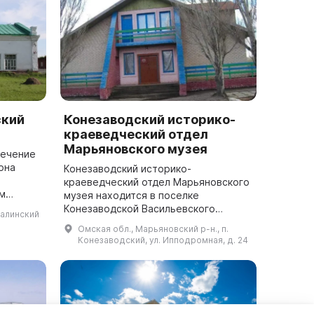
ский
Конезаводский историко-
краеведческий отдел
Марьяновского музея
печение
она
Конезаводский историко-
м
краеведческий отдел Марьяновского
м
музея находится в поселке
гиона.
Конезаводской Васильевского
калинский
зей
сельского поселения. Музей был
Омская обл., Марьяновский р-н., п.
основан в 1981 году на
Конезаводский, ул. Ипподромная, д. 24
общественных началах и под
название...