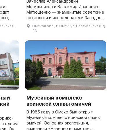
Вячеслав Александрович
и и
Могильников и Владимир Иванович
водит
Матющенко — знаменитые советские
ассы,
археологи и исследователи Западной
Сибири и Алтая — принесли материал
изанская,
Омская обл., г. Омск, ул. Партизанская, д.
для первых коллекций Музея
4А
ие
археологии и эт...
нный
Музейный комплекс
кий
воинской славы омичей
В 1985 году в Омске был открыт
Музейный комплекс воинской славы
орико-
омичей. Основная экспозиция,
ся одним
названная «Навечно в памяти»,
ири. Он