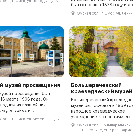
 обл., г. Омск, ул. Победы, д. 1А
жнейших исторических
был основан в 1878 году и до
России. Здесь мож...
привлекает много посетител
Омская обл., г. Омск, ул. Ленин
Здесь собраны более 200 тыс
й музей просвещения
Большереченский
краеведческий музей
музей просвещения был
18 марта 1998 года. Он
Большереченский краеведче
я одним из важнейших
музей был основан в 1959 го
о-культурных и
народное краеведческое
ательных центров Омской
учреждение. Основными его
 обл., г. Омск, ул. Музейная, д. 3
. В музее проводятся
стали личная коллекция писа
Омская обл., Большереченский 
во проектов, направленны...
краеведа В. С. Аношина. Зде
Большеречье, ул. Красноармей