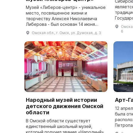
Сибирск
являетс
Музей «Либеров-центр» - уникальное
традици
место, посвященное жизни и
Государ
творчеству Алексея Николаевича
творчес
Либерова - был основан 14 июня
Омская
деятель
1994 года. Он был почетным
6
Омская обл., г. Омск, ул. Думская, д. 3
изучение
гражданином Омска, народным
художником России, ла...
Народный музей истории
Арт-Г
детского движения Омской
12 апрел
области
была от
располо
В Омской области существует
Петропа
единственный школьный музей,
крейсер
который получил звание «Народный».