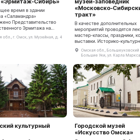
 «Эрмитаж-Сибирь»
музей-заповедник
«Московско-Сибирск
ящее время в здании
тракт»
а «Саламандра»
жено Представительство
В качестве дополнительных
ственного Эрмитажа на
мероприятий проводятся лек
рии Сибирского
мастер-классы, праздники, к
 обл., г. Омск, ул. Музейная, д. 4
ьного округа. Это здание
выставки. Историко-культурный
строено в 1913-1914 годах по
музей-заповедник «Московск
Омская обл., Большеуковский р
Сибирский тракт» — это уни
Большие Уки, ул. Карла Маркса,
место, посвяще...
ский культурный
Городской музей
«Искусство Омска»