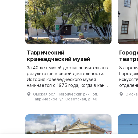
Таврический
Город
краеведческий музей
театр
За 40 лет музей достиг значительных
8 апреля
результатов в своей деятельности.
Городск
История краеведческого музея
искусст
начинается с 1975 года, когда в канун
отделен
30-летия Победы в Великой
музея -
Омская обл., Таврический р-н., рп.
Омская
Отечественной войне в Доме
полноте
Таврическое, ул. Советская, д. 40
пионеров ...
театраль