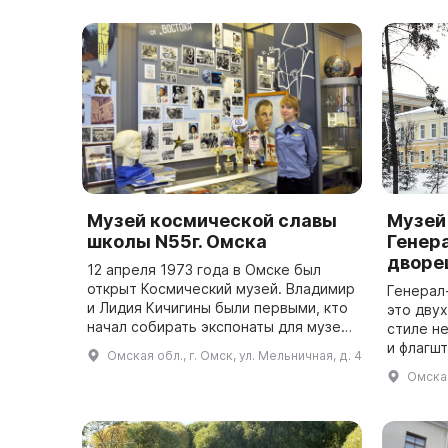
экспонаты парка, а...
Музей космической славы
Музей
школы N55г. Омска
Генер
дворе
12 апреля 1973 года в Омске был
открыт Космический музей. Владимир
Генерал
и Лидия Кичигины были первыми, кто
это дву
начал собирать экспонаты для музея
стиле н
в 1960-е годы, вдохновленные
и флагш
Омская обл., г. Омск, ул. Мельничная, д. 4
достижениями отечественной
1859-18
Омская
космона...
архитект
инженера