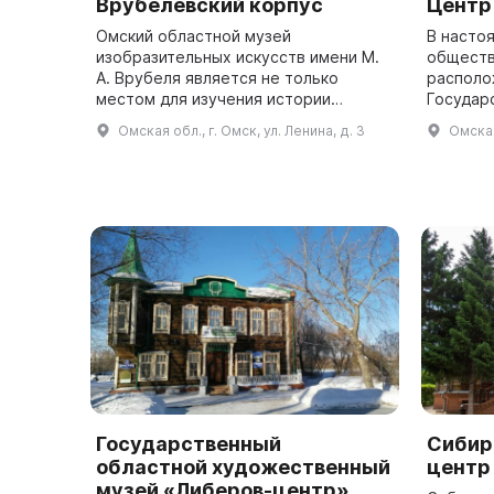
Врубелевский корпус
Центр
Омский областной музей
В насто
изобразительных искусств имени М.
обществ
А. Врубеля является не только
располо
местом для изучения истории
Государ
искусства, но и местом для
террито
Омская обл., г. Омск, ул. Ленина, д. 3
Омская
проведения культурно-массовых
федерал
мероприятий, таких как выста...
было по
пр...
Государственный
Сибир
областной художественный
центр
музей «Либеров-центр»