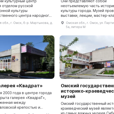
ий культурный центр
Они представляют собой
я отделом русской
неотъемлемую часть истори
онной культуры
культуры города. Музей про
ственного центра народного
выставки, лекции, мастер-кл
тва. Основная цель
предоставляет доступ к
 обл., г. Омск, б-р. Мартынова, д.
Омская обл., г. Омск, ул. Парт
ности центра - сохранение,
библиотечной коллекции и
5а, литера М
 и развитие традиционной...
организует исследовательск
проект...
алерея «Квадрат»
Омский государстве
историко-краеведчес
я 2003 года в центре города
музей
крыта галерея «КвадраТ»,
женная между
Омский государственный ист
вловской крепостью и
краеведческий музей являет
ом «Аврора» – символами
из самых важных музеев Сиб