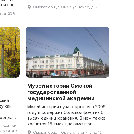
посвящена Великой Отечественной
 сих пор
Омская обл., г. Омск, ул. Таубе, д. 7
войне и показывает сражения за
ей.
а, д. 23А
Москву, Сталин...
яч пр...
Музей истории Омской
государственной
медицинской академии
ский
ду как
Музей истории вуза открылся в 2009
году и содержит большой фонд из 6
 фондами
тысяч единиц хранения. В нем также
теля и
хранится 18 тысяч документов,
р-н., рп.
сь можно
фотографий и фильмов. Он является
ская, д. 9
Омская обл., г. Омск, ул. Ленина, д. 12