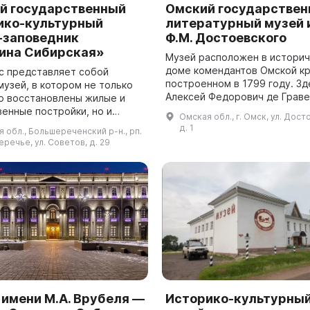
й государственный
Омский государстве
ико-культурный
литературный музей 
-заповедник
Ф.М. Достоевского
ина Сибирская»
Музей расположен в истори
доме комендантов Омской кр
с представляет собой
построенном в 1799 году. Зд
музей, в котором не только
Алексей Федорович де Граве
о восстановлены жилые и
последний комендант, котор
венные постройки, но и
Омская обл., г. Омск, ул. Дост
оказывал Достоевскому осо
 условия жизни и быта людей
д. 1
 обл., Большереченский р-н., рп.
покровительст...
 эпох. Посетители смогут не
речье, ул. Советов, д. 29
.
 имени М.А. Врубеля —
Историко-культурны