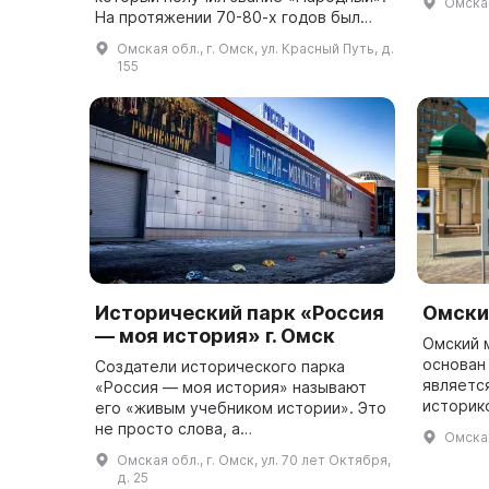
Омская
двух ва
На протяжении 70-80-х годов был
событий 
собираться основной фонд музея,
Омская обл., г. Омск, ул. Красный Путь, д.
который включал документы,
155
фотографии, личны...
Исторический парк «Россия
Омски
— моя история» г. Омск
Омский 
основан 
Создатели исторического парка
являетс
«Россия — моя история» называют
историк
его «живым учебником истории». Это
образов
не просто слова, а
Омская
области
действительность. Посетители могут
Омская обл., г. Омск, ул. 70 лет Октября,
множест
не только видеть, но и трогать
д. 25