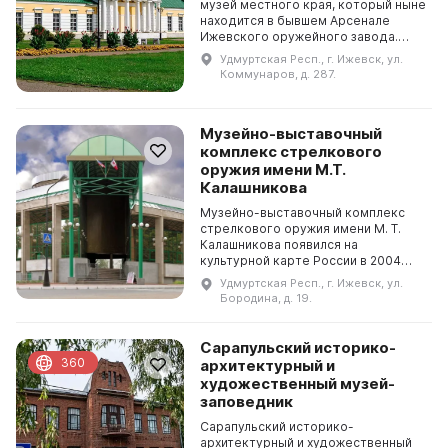
музей местного края, который ныне
находится в бывшем Арсенале
Ижевского оружейного завода.
Директором музея стал А. М.
Удмуртская Респ., г. Ижевск, ул.
Филиппов. Фонд музея состоит из
Коммунаров, д. 287.
более 200 тысяч ...
Музейно-выставочный
комплекс стрелкового
оружия имени М.Т.
Калашникова
Музейно-выставочный комплекс
стрелкового оружия имени М. Т.
Калашникова появился на
культурной карте России в 2004
году. Он сразу же стал
Удмуртская Респ., г. Ижевск, ул.
достопримечательностью столицы
Бородина, д. 19.
Удмуртской Республики — города
...
Сарапульский историко-
360
архитектурный и
художественный музей-
заповедник
Сарапульский историко-
архитектурный и художественный