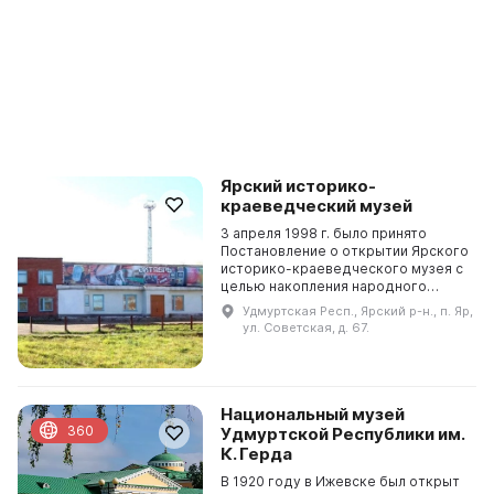
Ярский историко-
краеведческий музей
3 апреля 1998 г. было принято
Постановление о открытии Ярского
историко-краеведческого музея с
целью накопления народного
культурного потенциала и создания
Удмуртская Респ., Ярский р-н., п. Яр,
условий для его развития перед
ул. Советская, д. 67.
празднованием...
Национальный музей
360
Удмуртской Республики им.
К. Герда
В 1920 году в Ижевске был открыт