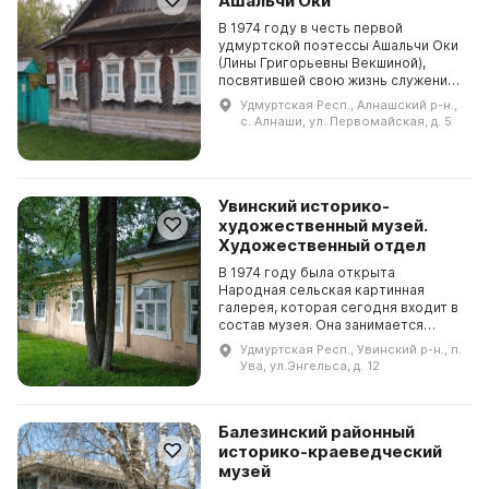
Ашальчи Оки
В 1974 году в честь первой
удмуртской поэтессы Ашальчи Оки
(Лины Григорьевны Векшиной),
посвятившей свою жизнь служению
народу и борьбе за национальную
Удмуртская Респ., Алнашский р-н.,
культуру, была открыта
с. Алнаши, ул. Первомайская, д. 5
мемориальная доска на дом...
Увинский историко-
художественный музей.
Художественный отдел
В 1974 году была открыта
Народная сельская картинная
галерея, которая сегодня входит в
состав музея. Она занимается
продвижением художественного
Удмуртская Респ., Увинский р-н., п.
наследия района, а также
Ува, ул.Энгельса, д. 12
образованием и эстетическим во...
Балезинский районный
историко-краеведческий
музей