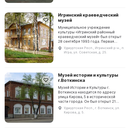
Игринский краеведческий
музей
Муниципальное учреждение
культуры «Игринский районный
краеведческий музей» был открыт
28 сентября 1993 года. Первая
экспозиция была посвящена
Удмуртская Респ., Игринский р-н., п.
истории леспромхоза и людей,
Игра, ул. Советская, д. 25.
которые в нем работали. Сегод...
Музей истории и культуры
г.Воткинска
Музей Истории и Культуры г.
Воткинска находится по адресу
улица Кирова, 5 в исторической
части города. Он был открыт 21
февраля 1968 года, а официально
Удмуртская Респ., г. Воткинск, ул.
стал филиалом Республиканского
Кирова, д. 5.
краеведческого му...