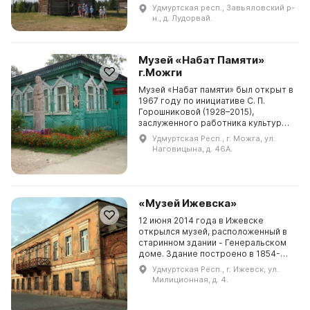
году было решено открыть музей,
Удмуртская респ., Завьяловский р-
который будет рассказывать о
н., д. Лудорвай.
традиционной культуре, быт...
Музей «Набат Памяти»
г.Можги
Музей «Набат памяти» был открыт в
1967 году по инициативе С. П.
Горошниковой (1928–2015),
заслуженного работника культуры и
почетного гражданина города
Удмуртская Респ., г. Можга, ул.
Можги. С 1965 года она начала
Наговицына, д. 46А.
собирать материалы...
«Музей Ижевска»
12 июня 2014 года в Ижевске
открылся музей, расположенный в
старинном здании - Генеральском
доме. Здание построено в 1854-
1857 годах и в XIX веке здесь жили
Удмуртская Респ., г. Ижевск, ул.
генералы - начальники Ижевского
Милиционная, д. 4.
завода. В н...