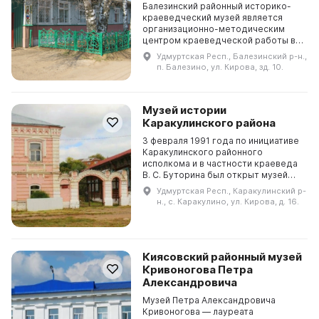
Балезинский районный историко-
краеведческий музей является
организационно-методическим
центром краеведческой работы в
районе. Здесь работают
Удмуртская Респ., Балезинский р-н.,
постоянные экспозиции,
п. Балезино, ул. Кирова, зд. 10.
посвященные этнографии,
советскому б...
Музей истории
Каракулинского района
3 февраля 1991 года по инициативе
Каракулинского районного
исполкома и в частности краеведа
В. С. Буторина был открыт музей
истории Каракулинского района,
Удмуртская Респ., Каракулинский р-
являющийся филиалом
н., с. Каракулино, ул. Кирова, д. 16.
Сарапульского музея истор...
Киясовский районный музей
Кривоногова Петра
Александровича
Музей Петра Александровича
Кривоногова — лауреата