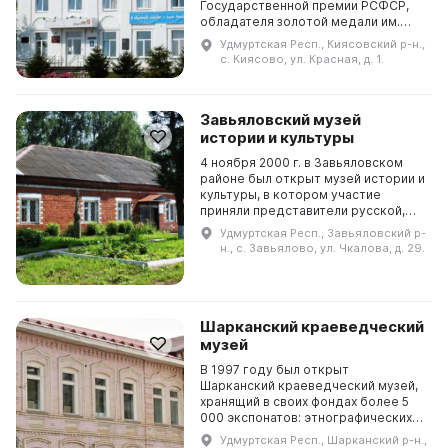
Государственной премии РСФСР,
обладателя золотой медали им.
Грекова, автора картины «Победа»
Удмуртская Респ., Киясовский р-н.,
и заслуженного деятеля искусств —
с. Киясово, ул. Красная, д. 1.
единственный в России, ...
Завьяловский музей
истории и культуры
4 ноября 2000 г. в Завьяловском
районе был открыт музей истории и
культуры, в котором участие
приняли представители русской,
удмуртской, татарской и марийской
Удмуртская Респ., Завьяловский р-
культур. В нем представлены две
н., с. Завьялово, ул. Чкалова, д. 29.
постоянны...
Шарканский краеведческий
музей
В 1997 году был открыт
Шарканский краеведческий музей,
хранящий в своих фондах более 5
000 экспонатов: этнографических
предметов, живописи, графики,
Удмуртская Респ., Шарканский р-н.,