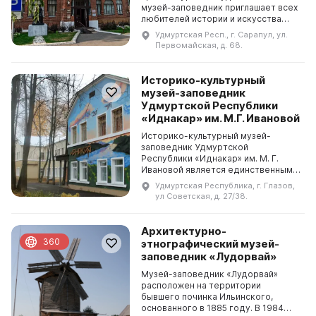
музей-заповедник приглашает всех
любителей истории и искусства
познакомиться с богатой
Удмуртская Респ., г. Сарапул, ул.
культурной средой Среднего
Первомайская, д. 68.
Прикамья! Сарапульский историко-
а...
Историко-культурный
музей-заповедник
Удмуртской Республики
«Иднакар» им. М.Г. Ивановой
Историко-культурный музей-
заповедник Удмуртской
Республики «Иднакар» им. М. Г.
Ивановой является единственным
археологическим музеем-
Удмуртская Республика, г. Глазов,
заповедником в Удмуртии. Основой
ул Советская, д. 27/38.
музея является памятник
федерально...
Архитектурно-
360
этнографический музей-
заповедник «Лудорвай»
Музей-заповедник «Лудорвай»
расположен на территории
бывшего починка Ильинского,
основанного в 1885 году. В 1984