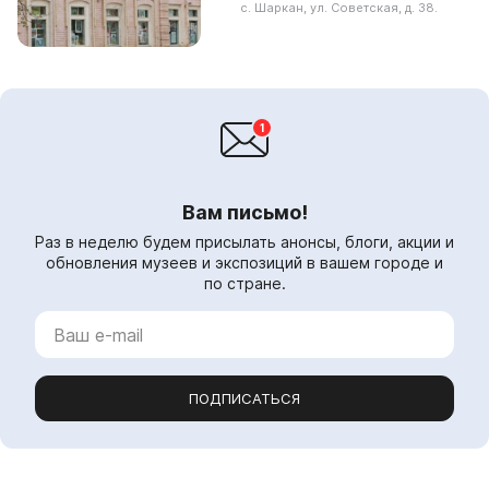
фото, документов. Они поступают в
с. Шаркан, ул. Советская, д. 38.
музей во время эт...
Вам письмо!
Раз в неделю будем присылать анонсы, блоги, акции и
обновления музеев и экспозиций в вашем городе и
по стране.
ПОДПИСАТЬСЯ