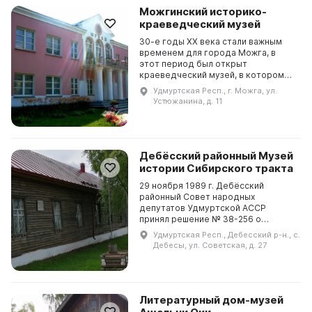
Можгинский историко-
краеведческий музей
30-е годы XX века стали важным
временем для города Можга, в
этот период был открыт
краеведческий музей, в котором
были представлены разделы
Удмуртская Респ., г. Можга, ул.
истории, археологии,
Устюжанина, д. 11
палеонтологии и этнографии.
Заметка о е...
Дебёсский районный Музей
истории Сибирского тракта
29 ноября 1989 г. Дебёсский
районный Совет народных
депутатов Удмуртской АССР
принял решение № 38-256 о
создании музейного комплекса в
Удмуртская Респ., Дебесский р-н., с.
селе Дебёсы. Сейчас здесь
Дебесы, ул. Советская, д. 27
расположен Музей истории
Сибирского тра...
Литературный дом-музей