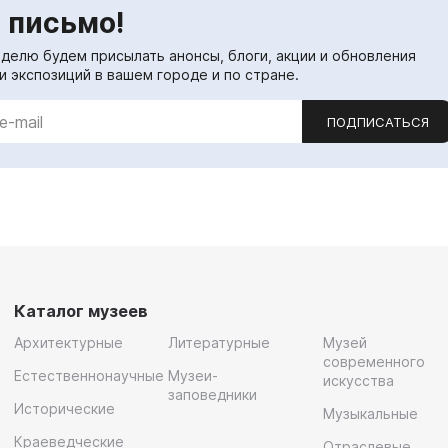
 письмо!
еделю будем присылать анонсы, блоги, акции и обновления
и экспозиций в вашем городе и по стране.
ПОДПИСАТЬСЯ
Каталог музеев
Архитектурные
Литературные
Музей
современного
Естественнонаучные
Музеи-
искусства
заповедники
Исторические
Музыкальные
Краеведческие
Отраслевые