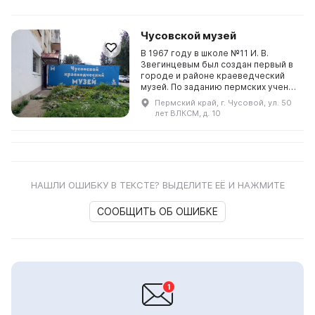
Чусовской музей
В 1967 году в школе №11 И. В.
Звегинцевым был создан первый в
городе и районе краеведческий
музей. По заданию пермских ученых
музей проводил археологические
Пермский край, г. Чусовой, ул. 50
разведки и раскопки со
лет ВЛКСМ, д. 10
школьниками. В фонда...
НАШЛИ ОШИБКУ В ТЕКСТЕ? ВЫДЕЛИТЕ ЕЁ И НАЖМИТЕ
СООБЩИТЬ ОБ ОШИБКЕ