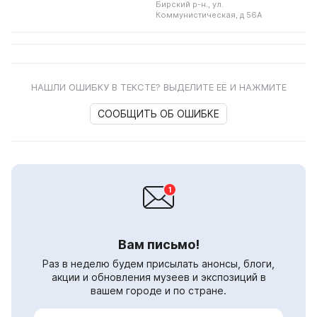
построенное для него здание в
Бирский р-н., ул.
центре города Бирска. Он...
Коммунистическая, д 56А
НАШЛИ ОШИБКУ В ТЕКСТЕ? ВЫДЕЛИТЕ ЕЁ И НАЖМИТЕ
СООБЩИТЬ ОБ ОШИБКЕ
Вам письмо!
Раз в неделю будем присылать анонсы, блоги,
акции и обновления музеев и экспозиций в
вашем городе и по стране.