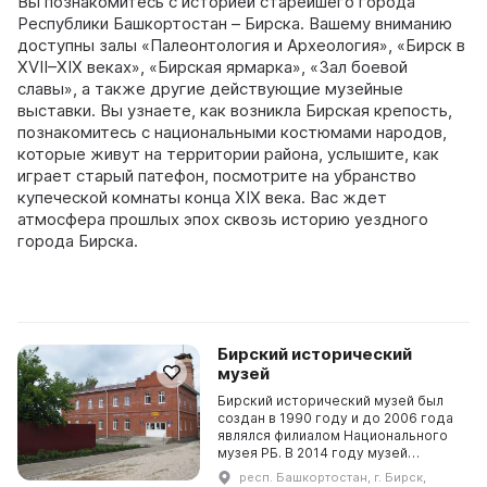
Вы познакомитесь с историей старейшего города
Республики Башкортостан – Бирска. Вашему вниманию
доступны залы «Палеонтология и Археология», «Бирск в
XVII–XIX веках», «Бирская ярмарка», «Зал боевой
славы», а также другие действующие музейные
выставки. Вы узнаете, как возникла Бирская крепость,
познакомитесь с национальными костюмами народов,
которые живут на территории района, услышите, как
играет старый патефон, посмотрите на убранство
купеческой комнаты конца XIX века. Вас ждет
атмосфера прошлых эпох сквозь историю уездного
города Бирска.
Бирский исторический
музей
Бирский исторический музей был
создан в 1990 году и до 2006 года
являлся филиалом Национального
музея РБ. В 2014 году музей
переехал в специально
респ. Башкортостан, г. Бирск,