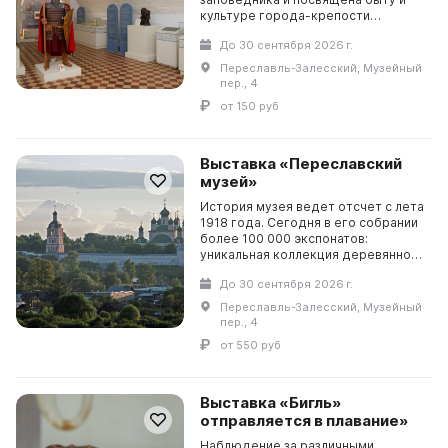
культуре города-крепости
Переяславль в XII–XVII веках.Вы
До 30 сентября 2026 г.
сможете увидеть скульптурные
портреты жителей го...
Переславль-Залесский, Музейный
пер., 4
от 150 руб
Выставка «Переславский
музей»
История музея ведет отсчет с лета
1918 года. Сегодня в его собрании
более 100 000 экспонатов:
уникальная коллекция деревянной
скульптуры, сокровища
До 30 сентября 2026 г.
монастырских ризниц, предметы
дворянского быта.«Пере...
Переславль-Залесский, Музейный
пер., 4
от 550 руб
Выставка «Бигль»
отправляется в плавание»
Наблюдение за различными