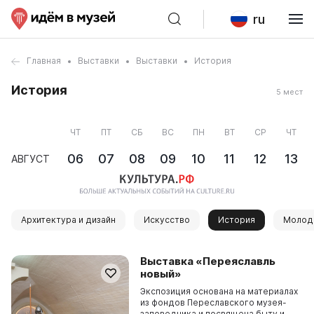
ru
Главная
Выставки
Выставки
История
История
5 мест
ЧТ
ПТ
СБ
ВС
ПН
ВТ
СР
ЧТ
06
07
08
09
10
11
12
13
АВГУСТ
Архитектура и дизайн
Искусство
История
Молод
Выставка «Переяславль
новый»
Экспозиция основана на материалах
из фондов Переславского музея-
заповедника и посвящена быту и