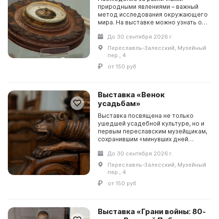
природными явлениями – важный
метод исследования окружающего
мира. На выставке можно узнать об
этом методе изучения и о том, что
До 30 сентября 2026 г.
нужно для небольшого
экспериментального исслед...
Переславль-Залесский, Музейный
пер., 4
от 150 руб
Выставка «Венок
усадьбам»
Выставка посвящена не только
ушедшей усадебной культуре, но и
первым переславским музейщикам,
сохранившим «минувших дней
очарование».В экспозиции –
До 30 сентября 2026 г.
художественные ценности и
бытовые вещи из разрушенны...
Переславль-Залесский, Музейный
пер., 4
от 150 руб
Выставка «Грани войны: 80-