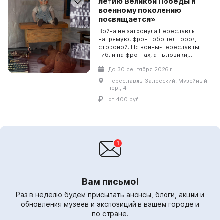
летию Великой Победы и
военному поколению
посвящается»
Война не затронула Переславль
напрямую, фронт обошел город
стороной. Но воины-переславцы
гибли на фронтах, а тыловики,
стойко перенося все невзгоды и
До 30 сентября 2026 г.
лишения, трудились на благо
общего дела, приближая...
Переславль-Залесский, Музейный
пер., 4
от 400 руб
Вам письмо!
Раз в неделю будем присылать анонсы, блоги, акции и
обновления музеев и экспозиций в вашем городе и
по стране.