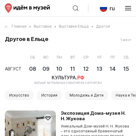
ru
Главная
Выставки
Выставки Ельца
Другое
Другое в Ельце
1 мест
СБ
ВС
ПН
ВТ
СР
ЧТ
ПТ
СБ
08
09
10
11
12
13
14
15
АВГУСТ
Искусство
История
Молодежь и Дети
Наука и Те
Экспозиция Дома-музея Н.
Н. Жукова
Уникальный Дом-музей Н. Н. Жукова
– это одноэтажный бревенчатый
дом, в котором художник провел