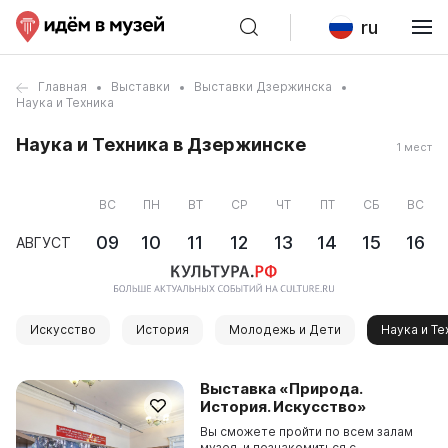
ru
Главная
Выставки
Выставки Дзержинска
Наука и Техника
Наука и Техника в Дзержинске
1 мест
ВС
ПН
ВТ
СР
ЧТ
ПТ
СБ
ВС
09
10
11
12
13
14
15
16
АВГУСТ
Искусство
История
Молодежь и Дети
Наука и Те
Выставка «Природа.
История. Искусство»
Вы сможете пройти по всем залам
музея, и познакомиться с