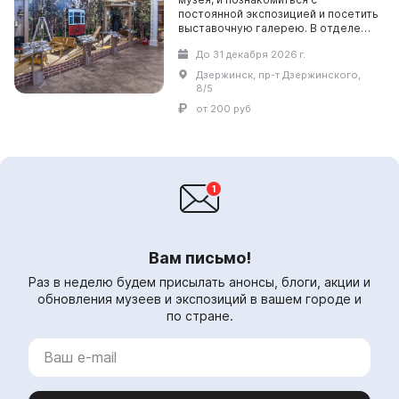
постоянной экспозицией и посетить
выставочную галерею. В отделе
Природы вы на время
До 31 декабря 2026 г.
перенесетесь в удивительный мир
живой природы, увидите живо...
Дзержинск, пр-т Дзержинского,
8/5
от 200 руб
Вам письмо!
Раз в неделю будем присылать анонсы, блоги, акции и
обновления музеев и экспозиций в вашем городе и
по стране.