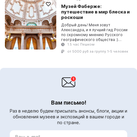
встречи!
Музей Фаберже:
путешествие в мир блеска и
Стаж
роскоши
6 лет
Добрый день! Меня зовут
Александра, и я лучший гид России
Места
по скромному мнению Русского
географического общества :)
Санкт-Петербург
Победа во всероссийском
1.5 час Пешком
конкурсе гидов не только
от 5000 руб за группу 1-5 человек
подтвердила мою любовь к музею,
Язык
но и...
Русский
Вам письмо!
Раз в неделю будем присылать анонсы, блоги, акции и
обновления музеев и экспозиций в вашем городе и
по стране.