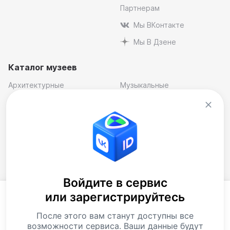
Партнерам
Мы ВКонтакте
Мы В Дзене
Каталог музеев
Архитектурные
Музыкальные
Естественнонаучные
Отраслевые
Исторические
Персональные,
мемориальные
Краеведческие
Театральные
Литературные
Художественные
Музеи-заповедники
Подборки музеев
Войдите в сервис
Музей современного
или зарегистрируйтесь
искусства
Продолжая использовать наш сайт, Вы
соглашаетесь на обработку
файлов cookie
.
Скачать приложение
После этого вам станут доступны все
Данные обрабатываются для предоставления
возможности сервиса. Ваши данные будут