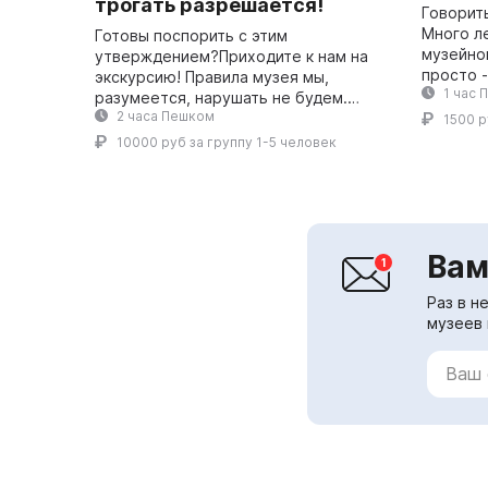
трогать разрешается!
Говорить
Много л
Готовы поспорить с этим
музейно
утверждением?Приходите к нам на
просто 
экскурсию! Правила музея мы,
1 час 
привычн
разумеется, нарушать не будем.
рассчит
2 часа Пешком
Напротив, в начале обязательно
1500 р
младших 
проговорим их ещё раз и обсудим
10000 руб за группу 1-5 человек
почему соблюдать и...
Вам
Раз в н
музеев 