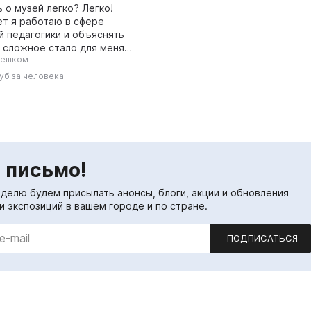
 о музей легко? Легко!
ет я работаю в сфере
й педагогики и объяснять
- сложное стало для меня
Пешком
ым делом. Эта экскурсия
ала на дошкольников и
уб за человека
школьни...
 письмо!
еделю будем присылать анонсы, блоги, акции и обновления
и экспозиций в вашем городе и по стране.
ПОДПИСАТЬСЯ