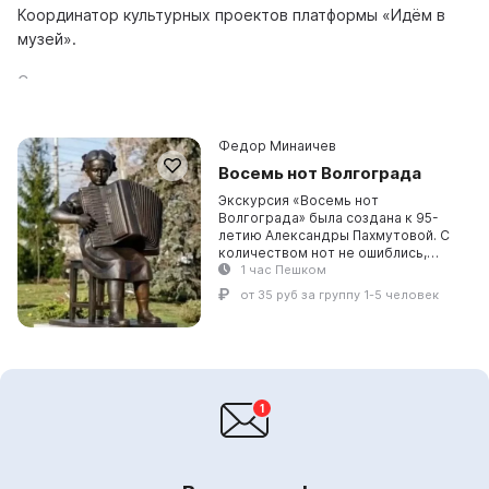
Координатор культурных проектов платформы «Идём в
музей».
Стаж
3 года
Федор Минаичев
Места
Восемь нот Волгограда
Волгоград
Экскурсия «Восемь нот
Волгограда» была создана к 95-
Язык
летию Александры Пахмутовой. С
количеством нот не ошиблись,
Английский, Испанский, Итальянский, Китайский,
знаем, что их 7 (до, ре, ми, фа, соль,
1 час Пешком
Корейский, Немецкий, Португальский, Русский,
ля, си). Восемь — это количество
от 35 руб за группу 1-5 человек
Французский, Японский
экскурсоводов, к...