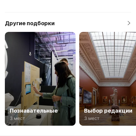
отражают полтора века развития
фотоискусства в
Екатеринбурге.Постепенно музей
превратился в
Другие подборки
многофункциональное арт-...
Познавательные
Выбор редакции
3 мест
3 мест