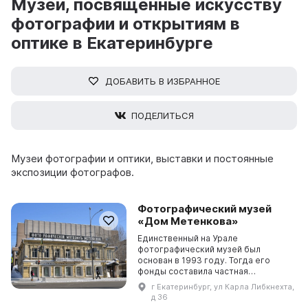
Музеи, посвященные искусству
фотографии и открытиям в
оптике в Екатеринбурге
ДОБАВИТЬ В ИЗБРАННОЕ
ПОДЕЛИТЬСЯ
Музеи фотографии и оптики, выставки и постоянные
экспозиции фотографов.
Фотографический музей
«Дом Метенкова»
Единственный на Урале
фотографический музей был
основан в 1993 году. Тогда его
фонды составила частная
коллекция краеведа и фотографа
г Екатеринбург, ул Карла Либкнехта,
Евгения Бирюкова. Сегодня
д 36
собрания Дома Метенкова