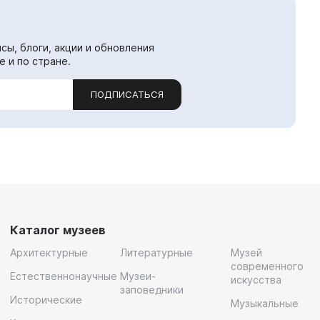
сы, блоги, акции и обновления
е и по стране.
ПОДПИСАТЬСЯ
Каталог музеев
Архитектурные
Литературные
Музей
современного
Естественнонаучные
Музеи-
искусства
заповедники
Исторические
Музыкальные