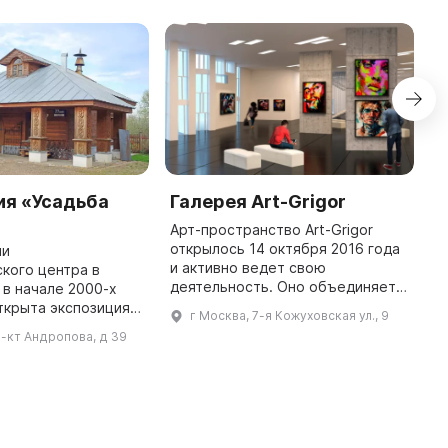
ия «Усадьба
Галерея Art-Grigor
Арт-пространство Art-Grigor
открылось 14 октября 2016 года
ии
и активно ведет свою
кого центра в
деятельность. Оно объединяет
в начале 2000-х
галерею, выставочный зал,
ткрыта экспозиция
г Москва, 7-я Кожуховская ул., 9
творческое объединение
неца», состоящая из
р-кт Андропова, д 39
художников «ХудТуса» и школу-
动的形
ома кузнеца,
студию живопи ...
ома сына кузнеца,
кузницы и сарая ...
1