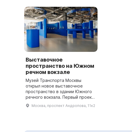
Выставочное
пространство на Южном
речном вокзале
Музей Транспорта Москвы
открыл новое выставочное
пространство в здании Южного
речного вокзала. Первый проект,
«Москва-река пассажирская»,
Москва, проспект Андропова, 11к2
расскажет посетителям об
истории и развитии речного
городского...