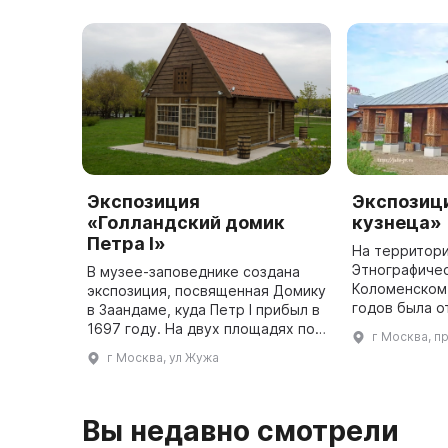
Экспозиция
Экспозиц
«Голландский домик
кузнеца»
Петра I»
На территор
Этнографичес
В музее-заповеднике создана
Коломенском 
экспозиция, посвященная Домику
годов была о
в Заандаме, куда Петр I прибыл в
«Усадьба куз
1697 году. На двух площадях по
г Москва, п
усадебного д
42 кв. м можно увидеть
г Москва, ул Жужа
усадебного д
восстановленные фрагменты
интерьера, в том числе камин ...
Вы недавно смотрели