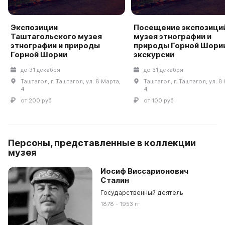
Экспозиции
Посещение экспозици
Таштагольского музея
музея этнографии и
этнографии и природы
природы Горной Шории
Горной Шории
экскурсии
до 31 декабря
до 31 декабря
Таштагол, г. Таштагол, ул. 8 Марта,
Таштагол, г. Таштагол, ул. 8
4
4
от 200 руб
от 100 руб
Персоны, представленные в коллекции
музея
Иосиф Виссарионович
Сталин
Государственный деятель
1878 - 1953 гг