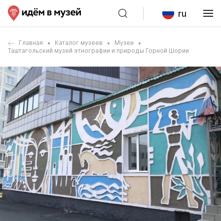
ru
Главная
Каталог музеев
Музеи
Таштагольский музей этнографии и природы Горной Шории