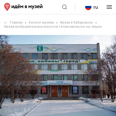
ru
Главная
Каталог музеев
Музеи в Хабаровске
Музей изобразительных искусств г.Комсомольска-на-Амуре