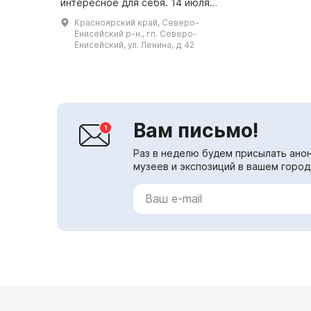
интересное для себя. 14 июля
2007 года был открыт Музей
Красноярский край, Северо-
истории золотодобычи в
Енисейский р-н., гп. Северо-
Северо-Енисейском районе на
Енисейский, ул. Ленина, д 42
75-летие...
Вам письмо!
Раз в неделю будем присылать анон
музеев и экспозиций в вашем город