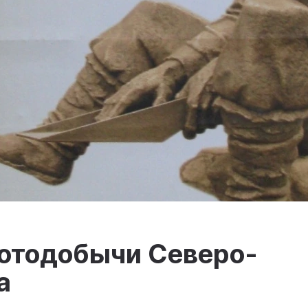
лотодобычи Северо-
а