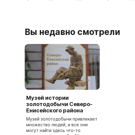
современного искусства в
искусственно
России. В 2010 году после
реконструкции и реставраци ...
Вы недавно смотрели
Музей истории
золотодобычи Северо-
Енисейского района
Музей золотодобычи привлекает
множество людей, и все они
могут найти здесь что-то