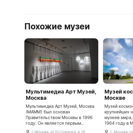
Похожие музеи
Мультимедиа Арт Музей,
Музей кос
Москва
Москве
Мультимедиа Арт Музей, Москва
Музей космон
(МАММ) был основан
крупнейших 
Правительством Москвы в 1996
музеев мира,
году. Он является первым
1964 году в 
музеем фотографии и
основан посл
г Москва, ул Остоженка, д 16
г. Москва, п