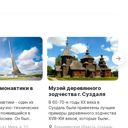
...
монавтики в
Музей деревянного
М
зодчества г. Суздаля
«
автики - один из
В 60-70-е годы XX века в
М
научно-технических
Суздаль были привезены лучшие
Г
 появившийся в
примеры деревянного зодчества
К
Москве. Он был
XVIII–XIX веков, которые были
б
е запуска первого
изготовлены без использования
у
р-кт. Мира, д. 111
Владимирская область, Суздаль,