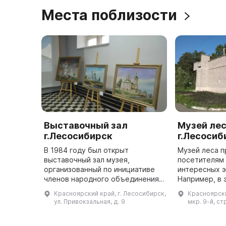
Места поблизости
Выставочный зал
Музей ле
г.Лесосибирск
г.Лесосиб
В 1984 году был открыт
Музей леса п
выставочный зал музея,
посетителям
организованный по инициативе
интересных э
членов народного объединения
Например, в 
«Енисей». Он был разделен на
«Енисейская 
Красноярский край, г. Лесосибирск,
Красноярски
два зала, в которых постоянно
о многообраз
ул. Привокзальная, д. 9
мкр. 9-й, ст
представлялись временные
светлохвойно
выставки изо ...