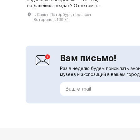
на далеких звездах? Ответом на
этот вопрос стал первый в
г. Санкт-Петербург, проспект
Санкт-Петербурге музей
Ветеранов, 169 к4
инопланетной жизни
«Галакториум» – вопл...
Вам письмо!
Раз в неделю будем присылать анон
музеев и экспозиций в вашем город