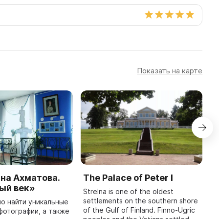
Показать на карте
на Ахматова.
The Palace of Peter I
A
ый век»
A
Strelna is one of the oldest
settlements on the southern shore
о найти уникальные
Y
of the Gulf of Finland. Finno-Ugric
фотографии, а также
a