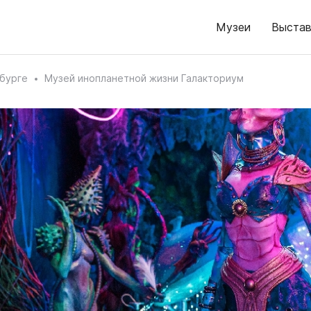
Музеи
Выстав
бурге
Музей инопланетной жизни Галакториум