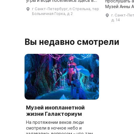
угры и води поселились здесь в
прослушать а
VII-VIII вв. В 1617 году, по
Музей Анны А
г Санкт-Петербург, п Стрельна, тер
условиям Столбовского мира со
замечательно
Больничная Горка, д 2
г. Санкт-Пет
Швецией, эти земли получили ...
погрузиться 
д. 14
Вы недавно смотрели
Музей инопланетной
жизни Галакториум
На протяжении веков люди
смотрели в ночное небо и
задавались вопросом – что там,